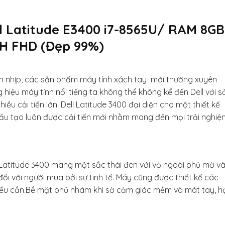
l Latitude E3400 i7-8565U/ RAM 8G
CH FHD (Đẹp 99%)
n nhịp, các sản phẩm máy tính xách tay mới thường xuyên
 hiệu máy tính nổi tiếng ta không thể không kể đến
Dell
với s
iều cải tiến lớn. Dell Latitude 3400 đại diện cho một thiết kế
ấu tạo luôn được cải tiến mới nhằm mang đến mọi trải nghiệ
l Latitude 3400 mang một sắc thái đen với vỏ ngoài phủ mờ v
đối với người mua bởi sự tinh tế. Máy cũng được thiết kế các
nếu cần.Bề mặt phủ nhám khi sờ cảm giác mềm và mát tay, h