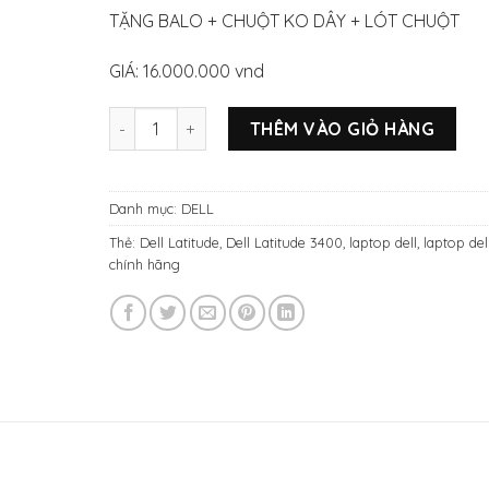
TẶNG BALO + CHUỘT KO DÂY + LÓT CHUỘT
GIÁ: 16.000.000 vnd
Dell Latitude 3400 i7-8565u/Ram 8gb/ssd 256gb
THÊM VÀO GIỎ HÀNG
Danh mục:
DELL
Thẻ:
Dell Latitude
,
Dell Latitude 3400
,
laptop dell
,
laptop del
chính hãng