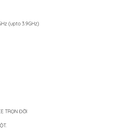
6GHz (upto 3.9GHz)
EE TRỌN ĐỜI
ỘT.