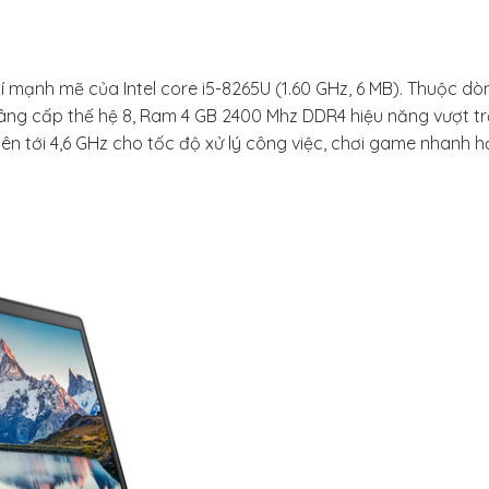
 lí mạnh mẽ của Intel core i5-8265U (1.60 GHz, 6 MB). Thuộc dò
nâng cấp thế hệ 8, Ram 4 GB 2400 Mhz DDR4 hiệu năng vượt tr
 lên tới 4,6 GHz cho tốc độ xử lý công việc, chơi game nhanh 