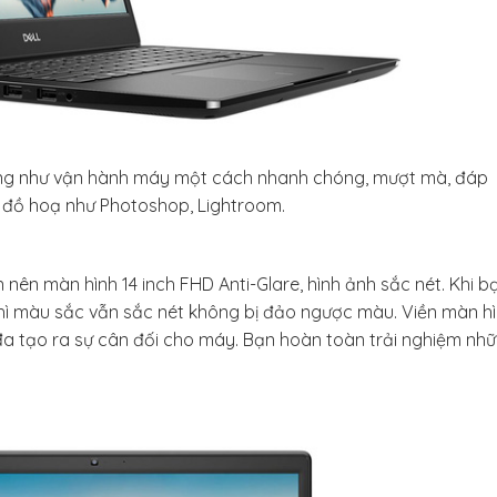
ũng như vận hành máy một cách nhanh chóng, mượt mà, đáp
ng đồ hoạ như Photoshop, Lightroom.
n nên màn hình 14 inch FHD Anti-Glare, hình ảnh sắc nét. Khi b
ì màu sắc vẫn sắc nét không bị đảo ngược màu. Viền màn h
 đa tạo ra sự cân đối cho máy. Bạn hoàn toàn trải nghiệm nh