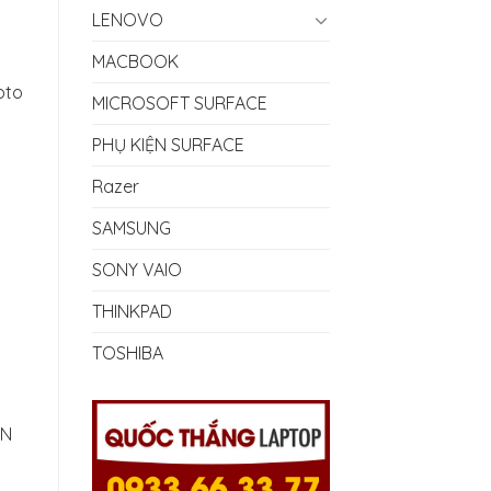
LENOVO
MACBOOK
000₫.
pto
MICROSOFT SURFACE
PHỤ KIỆN SURFACE
Razer
SAMSUNG
SONY VAIO
THINKPAD
TOSHIBA
ỌN