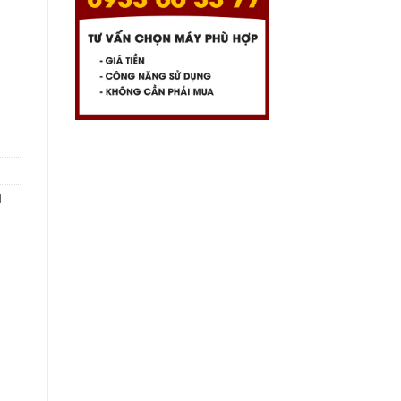
/VGA rời 2Gb/14.0in FHD iPS số lượng
l