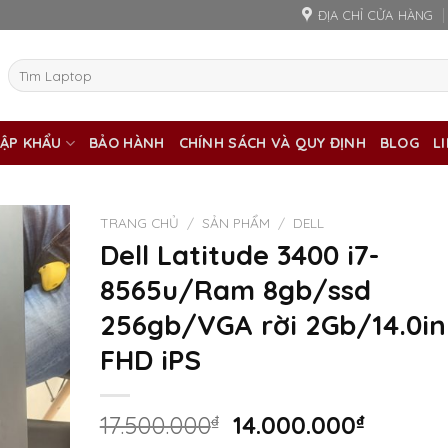
ĐỊA CHỈ CỬA HÀNG
Tìm
kiếm:
ẬP KHẨU
BẢO HÀNH
CHÍNH SÁCH VÀ QUY ĐỊNH
BLOG
L
TRANG CHỦ
/
SẢN PHẨM
/
DELL
Dell Latitude 3400 i7-
8565u/Ram 8gb/ssd
256gb/VGA rời 2Gb/14.0in
FHD iPS
Giá
Giá
17.500.000
₫
14.000.000
₫
gốc
hiện