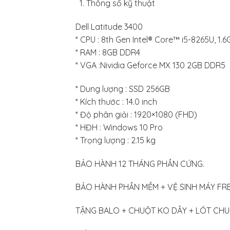
Thông số kỹ thuật
Dell Latitude 3400
* CPU : 8th Gen Intel® Core™ i5-8265U, 1.
* RAM : 8GB DDR4
* VGA :Nividia Geforce MX 130 2GB DDR5
* Dung lượng : SSD 256GB
* Kích thước : 14.0 inch
* Độ phân giải : 1920×1080 (FHD)
* HĐH : Windows 10 Pro
* Trọng lượng : 2.15 kg
BẢO HÀNH 12 THÁNG PHẦN CỨNG.
BẢO HÀNH PHẦN MỀM + VỆ SINH MÁY FR
TẶNG BALO + CHUỘT KO DÂY + LÓT CHU