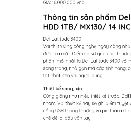
GIÁ: 16.000.000 vnd
Thông tin sản phẩm Del
HDD 1TB/ MX130/ 14 IN
Dell Latitude 3400
Với thị trường công nghệ ngày càng nhộ
được ra mắt. Điểm sơ sơ qua các Thương
phẩm mới nhất là Dell Latitude 3400 với nh
sang trọng, nhỏ gọn mà các tính năng, c
tốt nhất đến với người dùng.
Thiết kế sang, xịn
Cũng giống như nhiều thiết kế trước, Del
nhám. Với thiết kế này sẽ ghi điểm tuyệt 
cổng USB thông thường và pin tháo rời 
chế để lại dấu vân tay.