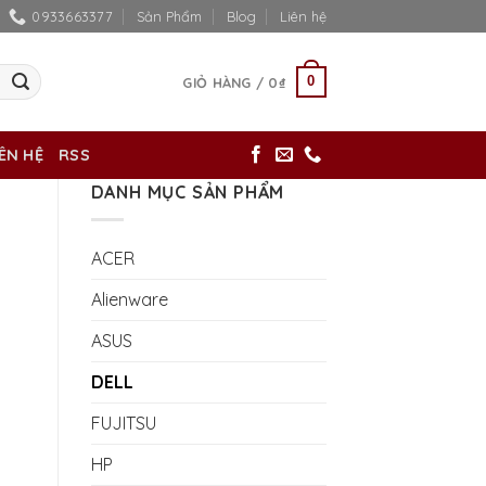
0933663377
Sản Phẩm
Blog
Liên hệ
0
GIỎ HÀNG /
0
₫
IÊN HỆ
RSS
DANH MỤC SẢN PHẨM
ACER
Alienware
ASUS
DELL
FUJITSU
HP