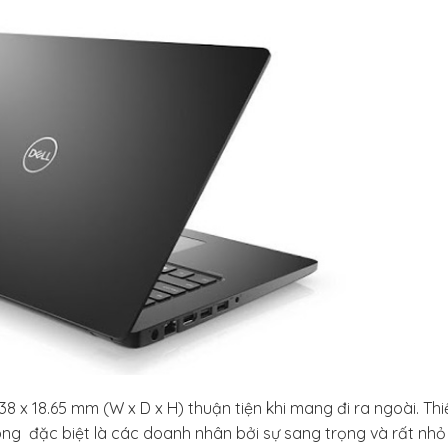
238 x 18.65 mm (W x D x H) thuận tiện khi mang đi ra ngoài. Thi
òng đặc biệt là các doanh nhân bởi sự sang trọng và rất nhỏ