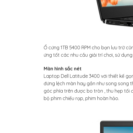
Ổ cứng 1TB 5400 RPM cho bạn lưu trữ c
ứng tốt các nhu cầu giải trí chơi, sử dụ
Màn hình sắc nét
Laptop Dell Latitude 3400 với thiết kế gọ
đứng lệch màn hay gần như song song th
góc phía trên được bo tròn , thu hẹp tối
bộ phim chiếu rạp, phim hoàn hảo.