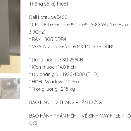
Thông số kỹ thuật
là:
tại
17.500.000₫.
là:
Dell Latitude 3400
14.000.
* CPU : 8th Gen Intel® Core™ i5-8265U, 1.6GHz (u
3.9GHz)
* RAM : 8GB DDR4
* VGA :Nividia Geforce MX 130 2GB DDR5
* Dung lượng : SSD 256GB
* Kích thước : 14.0 inch
* Độ phân giải : 1920×1080 (FHD)
* HĐH : Windows 10 Pro
* Trọng lượng : 2.15 kg
BẢO HÀNH 12 THÁNG PHẦN CỨNG
BẢO HÀNH PHẦN MỀM + VỆ SINH MÁY FREE TR
ĐỜI