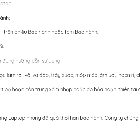
ptop.
ành:
 trên phiếu Bảo hành hoặc tem Bảo hành.
i.
đúng hướng dẫn sử dụng.
học làm rơi, vỡ, va đập, trầy xước, móp méo, ẩm ướt, hoen rỉ, 
t bọ hoặc côn trùng xâm nhập hoặc do hỏa hoạn, thiên tai 
 Laptop nhưng đã quá thời hạn bảo hành, Công ty chúng tôi