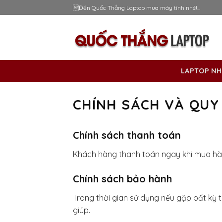
Skip
Đến Quốc Thắng Laptop mua máy tính nhé!...
to
content
LAPTOP NH
CHÍNH SÁCH VÀ QUY
Chính sách thanh toán
Khách hàng thanh toán ngay khi mua hàn
Chính sách bảo hành
Trong thời gian sử dụng nếu gặp bất kỳ t
giúp.