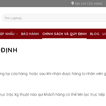
ĐỊA CHỈ CỬA HÀNG
Tìm
kiếm:
ẬP KHẨU
BẢO HÀNH
CHÍNH SÁCH VÀ QUY ĐỊNH
BLOG
L
 ĐỊNH
g tại cửa hàng hoặc sau khi nhận được hàng từ nhân viên 
rục trặc kỹ thuật nào quí khách hàng có thể liên lạc trực ti