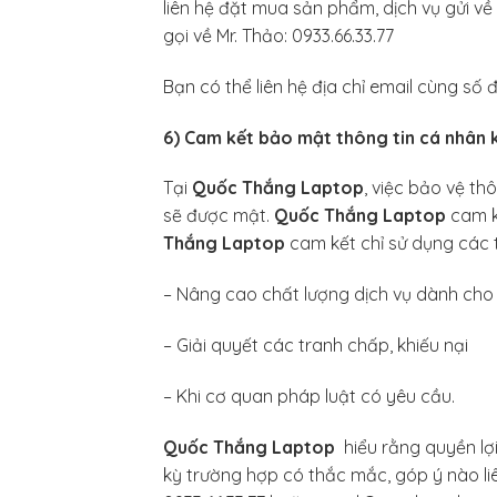
liên hệ đặt mua sản phẩm, dịch vụ gửi 
gọi về Mr. Thảo: 0933.66.33.77
Bạn có thể liên hệ địa chỉ email cùng số
6) Cam kết bảo mật thông tin cá nhân
Tại
Quốc Thắng Laptop
, việc bảo vệ t
sẽ được mật.
Quốc Thắng Laptop
cam k
Thắng Laptop
cam kết chỉ sử dụng các 
– Nâng cao chất lượng dịch vụ dành ch
– Giải quyết các tranh chấp, khiếu nại
– Khi cơ quan pháp luật có yêu cầu.
Quốc Thắng Laptop
hiểu rằng quyền lợi
kỳ trường hợp có thắc mắc, góp ý nào l