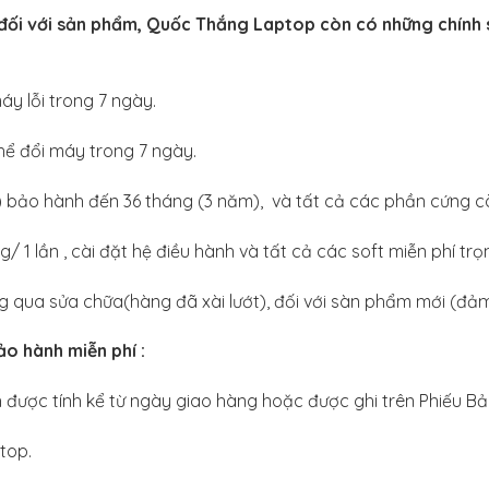
đối với sản phẩm, Quốc Thắng Laptop còn có những chính 
áy lỗi trong 7 ngày.
hể đổi máy trong 7 ngày.
bảo hành đến 36 tháng (3 năm), và tất cả các phần cứng cò
 1 lần , cài đặt hệ điều hành và tất cả các soft miễn phí trọn
qua sửa chữa(hàng đã xài lướt), đối với sàn phẩm mới (đả
bảo hành miễn phí :
ược tính kể từ ngày giao hàng hoặc được ghi trên Phiếu Bả
top.