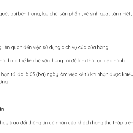
t bụi bên trong, lau chùi sản phẩm, vệ sinh quạt tản nhiệt, b
.
 liên quan đến việc sử dụng dịch vụ của cửa hàng.
ách có thể liên hệ với chúng tôi để làm thủ tục bảo hành.
ời hạn tối đa là 03 (ba) ngày làm việc kể từ khi nhận được kh
ợng.
in
 hay trao đổi thông tin cá nhân của khách hàng thu thập tr