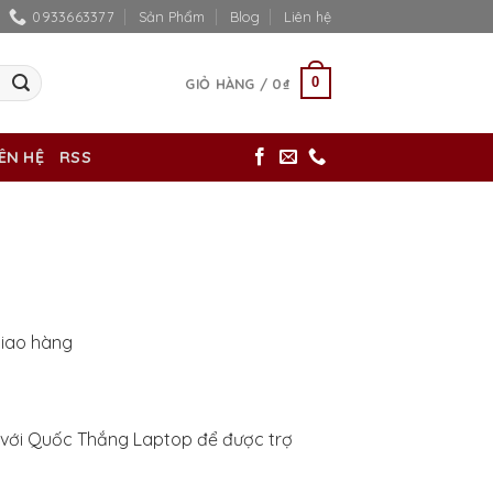
0933663377
Sản Phẩm
Blog
Liên hệ
0
GIỎ HÀNG /
0
₫
IÊN HỆ
RSS
giao hàng
ếp với Quốc Thắng Laptop để được trợ