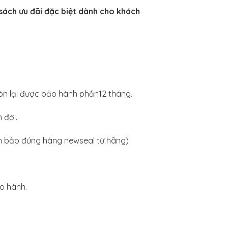
sách ưu đãi đặc biệt dành cho khách
n lại được bảo hành phần12 tháng.
 đời.
m bảo đúng hàng newseal từ hãng)
o hành.