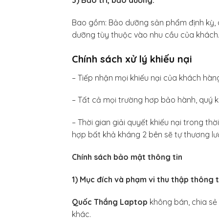
Bao gồm: Bảo dưỡng sản phẩm định kỳ, qué
dưỡng tùy thuộc vào nhu cầu của khách
Chính sách xử lý khiếu nại
– Tiếp nhận mọi khiếu nại của khách hàng
– Tất cả mọi trường hơp bảo hành, quý kh
– Thời gian giải quyết khiếu nại trong th
hợp bất khả kháng 2 bên sẽ tự thương lư
Chính sách bảo mật thông tin
1) Mục đích và phạm vi thu thập thông t
Quốc Thắng Laptop
không bán, chia sẻ
khác.