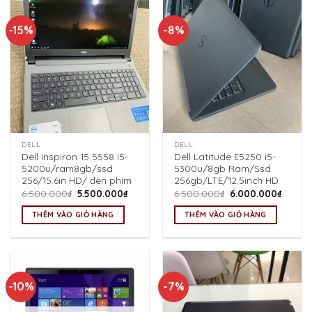
-15%
-8%
DELL
DELL
Dell inspiron 15 5558 i5-
Dell Latitude E5250 i5-
5200u/ram8gb/ssd
5300u/8gb Ram/Ssd
256/15.6in HD/ đèn phím
256gb/LTE/12.5inch HD
Giá
Giá
Giá
Giá
6.500.000
₫
5.500.000
₫
6.500.000
₫
6.000.000
₫
gốc
hiện
gốc
hiện
là:
tại
là:
tại
THÊM VÀO GIỎ HÀNG
THÊM VÀO GIỎ HÀNG
6.500.000₫.
là:
6.500.000₫.
là:
5.500.000₫.
6.000.
-10%
-7%