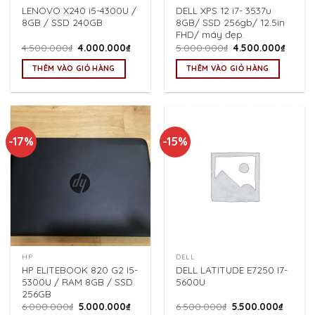
LENOVO X240 i5-4300U /
DELL XPS 12 i7- 3537u
8GB / SSD 240GB
8GB/ SSD 256gb/ 12.5in
FHD/ máy đẹp.
Giá
Giá
Giá
Giá
4.500.000
₫
4.000.000
₫
5.000.000
₫
4.500.000
₫
gốc
hiện
gốc
hiện
là:
tại
là:
tại
THÊM VÀO GIỎ HÀNG
THÊM VÀO GIỎ HÀNG
4.500.000₫.
là:
5.000.000₫.
là:
4.000.000₫.
4.500.
-17%
-15%
HP
DELL
HP ELITEBOOK 820 G2 I5-
DELL LATITUDE E7250 I7-
5300U / RAM 8GB / SSD
5600U
256GB
Giá
Giá
Giá
Giá
6.000.000
₫
5.000.000
₫
6.500.000
₫
5.500.000
₫
gốc
hiện
gốc
hiện