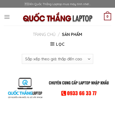
Skip
Đến Quốc Thắng Laptop mua máy tính nhé!...
to
content
0
TRANG CHỦ
/
SẢN PHẨM
LỌC