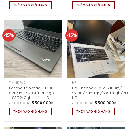
là:
tại
là:
tại
THÊM VÀO GIỎ HÀNG
THÊM VÀO GIỎ HÀNG
6.000.000₫.
là:
6.500.000₫.
là:
5.000.000₫.
5.500.
-15%
-15%
THINKPAD
HP
Lenovo thinkpad T440P
Hp Elitebook Folio 9480m/I5-
Core i5-4300M/Ram4gb
4310U/Ram4gb/Ssd128gb/14.0
– SSD240gb – 14in HD+
HD
Giá
Giá
Giá
Giá
6.500.000
₫
5.500.000
₫
6.500.000
₫
5.500.000
₫
gốc
hiện
gốc
hiện
là:
tại
là:
tại
THÊM VÀO GIỎ HÀNG
THÊM VÀO GIỎ HÀNG
6.500.000₫.
là:
6.500.000₫.
là:
5.500.000₫.
5.500.