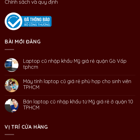
Chính sách và quy định
BÀI MỚI ĐĂNG
Laptop cũ nhập khẩu Mỹ giá rẻ quận Gò Vấp
tphcm
Máy tính laptop cũ giá rẻ phù hợp cho sinh viên
TPHCM
Bán laptop cũ nhập khẩu từ Mỹ giá rẻ ở quận 10
TPHCM
VỊ TRÍ CỬA HÀNG