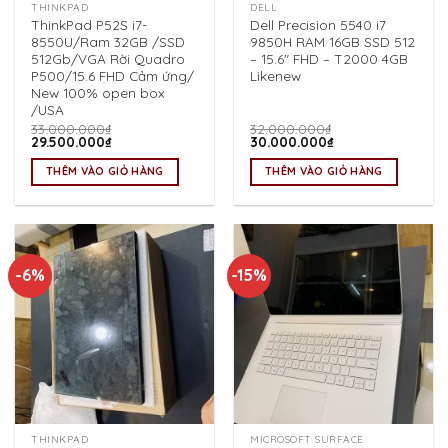
THINKPAD
DELL
ThinkPad P52S i7-
Dell Precision 5540 i7
8550U/Ram 32GB /SSD
9850H RAM 16GB SSD 512
512Gb/VGA Rời Quadro
– 15.6″ FHD – T2000 4GB
P500/15.6 FHD Cảm ứng/
Likenew
New 100% open box
/USA
33.000.000
₫
32.000.000
₫
Giá
Giá
Giá
Giá
29.500.000
₫
30.000.000
₫
gốc
hiện
gốc
hiện
là:
tại
là:
tại
THÊM VÀO GIỎ HÀNG
THÊM VÀO GIỎ HÀNG
33.000.000₫.
là:
32.000.000₫.
là:
29.500.000₫.
30.000.000₫.
-6%
-15%
THINKPAD
MICROSOFT SURFACE