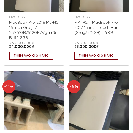
MACBOOK
MACBOOK
MacBook Pro 2016 MLH42
MPTR2 – MacBook Pro
15 inch Gray i7
2017 15 inch Touch Bar –
2.7/16GB/512GB/Vga rời
(Gray/512GB) – 98%
R455 2GB
25.000.000
₫
26.000.000
₫
Giá
Giá
Giá
Giá
24.000.000
₫
25.000.000
₫
gốc
hiện
gốc
hiện
là:
tại
là:
tại
THÊM VÀO GIỎ HÀNG
THÊM VÀO GIỎ HÀNG
25.000.000₫.
là:
26.000.000₫.
là:
24.000.000₫.
25.000.000₫.
-11%
-6%