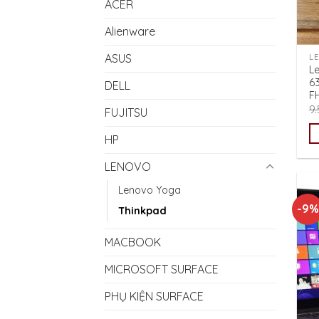
ACER
Alienware
ASUS
L
L
6
DELL
F
9
FUJITSU
HP
LENOVO
Lenovo Yoga
-9%
Thinkpad
MACBOOK
MICROSOFT SURFACE
PHỤ KIỆN SURFACE