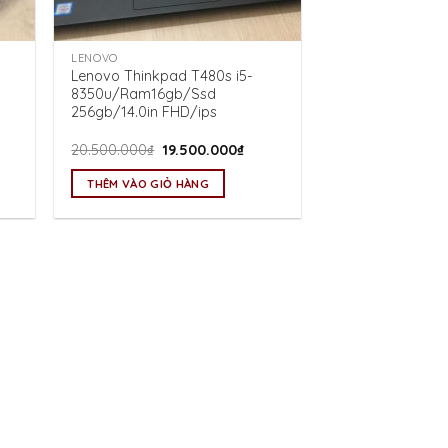
LENOVO
Lenovo Thinkpad T480s i5-
8350u/Ram16gb/Ssd
256gb/14.0in FHD/ips
Giá
Giá
20.500.000
₫
19.500.000
₫
n
gốc
hiện
là:
tại
THÊM VÀO GIỎ HÀNG
20.500.000₫.
là:
500.000₫.
19.500.000₫.