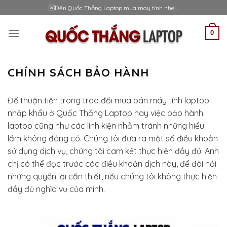
Skip
Đến Quốc Thắng Laptop mua máy tính nhé!...
to
content
0
CHÍNH SÁCH BẢO HÀNH
Để thuận tiện trong trao đổi mua bán máy tính laptop
nhập khẩu ở Quốc Thắng Laptop hay việc bảo hành
laptop cũng như các linh kiện nhằm tránh những hiểu
lầm không đáng có. Chúng tôi đưa ra một số điều khoản
sử dụng dịch vụ, chúng tôi cam kết thực hiện đầy đủ. Anh
chị có thể đọc trước các điều khoản dịch này, để đòi hỏi
những quyền lợi cần thiết, nếu chúng tôi không thực hiện
đầy đủ nghĩa vụ của mình.