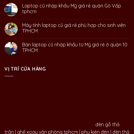
Laptop cũ nhập khẩu Mỹ giá rẻ quận Gò Vấp
tphcm
Máy tính laptop cũ giá rẻ phù hợp cho sinh viên
TPHCM
Bán laptop cũ nhập khẩu từ Mỹ giá rẻ ở quận 10
TPHCM
VỊ TRÍ CỬA HÀNG
đèn gỗ thả
trần
|
ghế xoay văn phòng tphcm
|
phụ kiện đèn
|
đèn thả