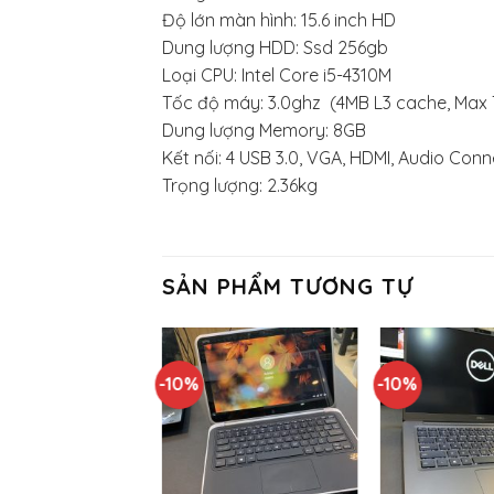
Độ lớn màn hình: 15.6 inch HD
Dung lượng HDD: Ssd 256gb
Loại CPU: Intel Core i5-4310M
Tốc độ máy: 3.0ghz (4MB L3 cache, Max 
Dung lượng Memory: 8GB
Kết nối: 4 USB 3.0, VGA, HDMI, Audio Con
Trọng lượng: 2.36kg
SẢN PHẨM TƯƠNG TỰ
-10%
-10%