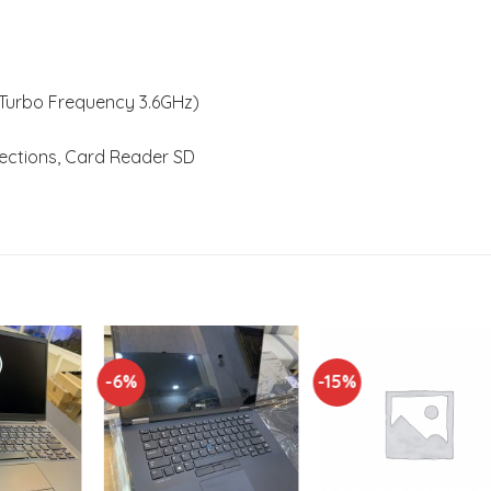
Turbo Frequency 3.6GHz)
nections, Card Reader SD
-6%
-15%