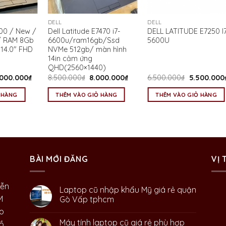
DELL
DELL
400 / New /
Dell Latitude E7470 i7-
DELL LATITUDE E7250 I
 / RAM 8Gb
6600u/ram16gb/Ssd
5600U
14.0″ FHD
NVMe 512gb/ màn hình
14in cảm ứng
QHD(2560×1440)
iá
Giá
Giá
Giá
Giá
.000.000
₫
8.500.000
₫
8.000.000
₫
6.500.000
₫
5.500.000
ốc
hiện
gốc
hiện
gốc
:
tại
là:
tại
là:
 HÀNG
THÊM VÀO GIỎ HÀNG
THÊM VÀO GIỎ HÀNG
0.000.000₫.
là:
8.500.000₫.
là:
6.500.000₫
9.000.000₫.
8.000.000₫.
BÀI MỚI ĐĂNG
VỊ 
yễn
Laptop cũ nhập khẩu Mỹ giá rẻ quận
M
Gò Vấp tphcm
o
Máy tính laptop cũ giá rẻ phù hợp
ồ