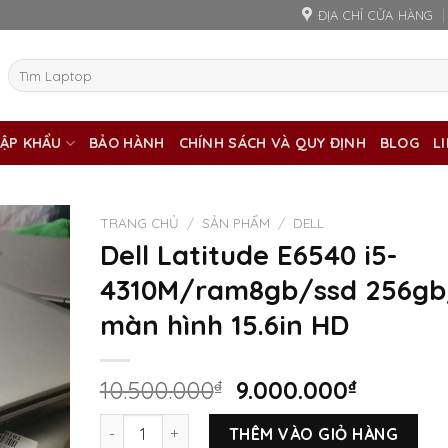
ĐỊA CHỈ CỬA HÀNG
Tìm
kiếm:
ẬP KHẨU
BẢO HÀNH
CHÍNH SÁCH VÀ QUY ĐỊNH
BLOG
L
TRANG CHỦ
/
SẢN PHẨM
/
DELL
Dell Latitude E6540 i5-
4310M/ram8gb/ssd 256gb
màn hình 15.6in HD
Giá
Giá
10.500.000
₫
9.000.000
₫
gốc
hiện
Dell Latitude E6540 i5-4310M/ram8gb/ssd 256gb
là:
tại
THÊM VÀO GIỎ HÀNG