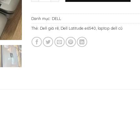
10.500.000₫.
là:
9.000.0
Danh mục:
DELL
Thẻ:
Dell giá rẽ
,
Dell Latitude e6540
,
laptop dell cũ