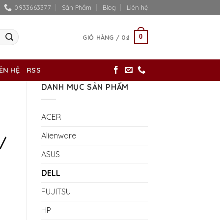
0933663377
Sản Phẩm
Blog
Liên hệ
0
GIỎ HÀNG /
0
₫
IÊN HỆ
RSS
DANH MỤC SẢN PHẨM
ACER
Alienware
/
ASUS
DELL
FUJITSU
/ màn hình 15.6in HD số lượng
HP