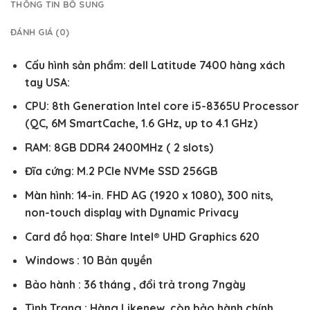
THÔNG TIN BỔ SUNG
ĐÁNH GIÁ (0)
Cấu hình sản phẩm: dell Latitude 7400 hàng xách
tay USA:
CPU: 8th Generation Intel core i5-8365U Processor
(QC, 6M SmartCache, 1.6 GHz, up to 4.1 GHz)
RAM: 8GB DDR4 2400MHz ( 2 slots)
Đĩa cứng: M.2 PCIe NVMe SSD 256GB
Màn hình: 14-in. FHD AG (1920 x 1080), 300 nits,
non-touch display with Dynamic Privacy
Card đồ họa: Share Intel® UHD Graphics 620
Windows : 10 Bản quyền
Bảo hành : 36 tháng , đổi trả trong 7ngày
Tình Trạng : Hàng Likenew, còn bảo hành chính