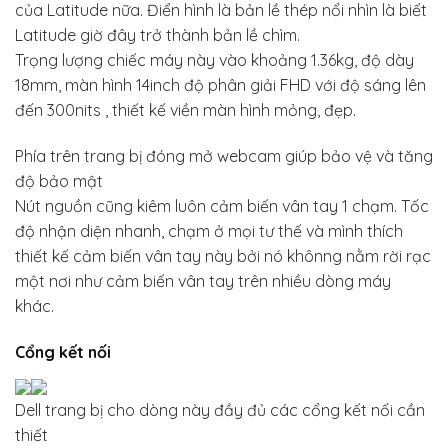
của Latitude nữa. Điển hình là bản lề thép nổi nhìn là biết
Latitude giờ đây trở thành bản lề chìm.
Trọng lượng chiếc máy này vào khoảng 1.36kg, độ dày
18mm, màn hình 14inch độ phân giải FHD với độ sáng lên
đến 300nits , thiết kế viền màn hình mỏng, đẹp.
Phía trên trang bị đóng mở webcam giúp bảo vệ và tăng
độ bảo mật
Nút nguồn cũng kiêm luôn cảm biến vân tay 1 chạm. Tốc
độ nhận diện nhanh, chạm ở mọi tư thế và mình thích
thiết kế cảm biến vân tay này bởi nó khônng nằm rời rạc
một nơi như cảm biến vân tay trên nhiều dòng máy
khác.
Cổng kết nối
Dell trang bị cho dòng này đầy đủ các cổng kết nối cần
thiết