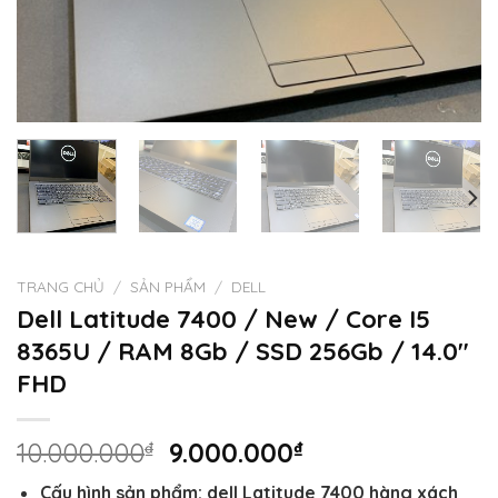
TRANG CHỦ
/
SẢN PHẨM
/
DELL
Dell Latitude 7400 / New / Core I5
8365U / RAM 8Gb / SSD 256Gb / 14.0″
FHD
Giá
Giá
10.000.000
₫
9.000.000
₫
gốc
hiện
Cấu hình sản phẩm: dell Latitude 7400 hàng xách