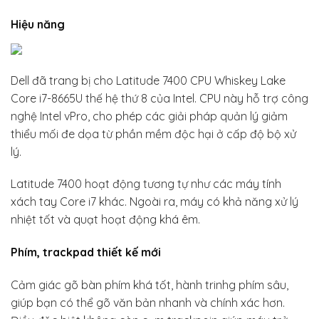
Hiệu năng
Dell đã trang bị cho Latitude 7400 CPU Whiskey Lake
Core i7-8665U thế hệ thứ 8 của Intel. CPU này hỗ trợ công
nghệ Intel vPro, cho phép các giải pháp quản lý giảm
thiểu mối đe dọa từ phần mềm độc hại ở cấp độ bộ xử
lý.
Latitude 7400 hoạt động tương tự như các máy tính
xách tay Core i7 khác. Ngoài ra, máy có khả năng xử lý
nhiệt tốt và quạt hoạt động khá êm.
Phím, trackpad thiết kế mới
Cảm giác gõ bàn phím khá tốt, hành trinhg phím sâu,
giúp bạn có thể gõ văn bản nhanh và chính xác hơn.