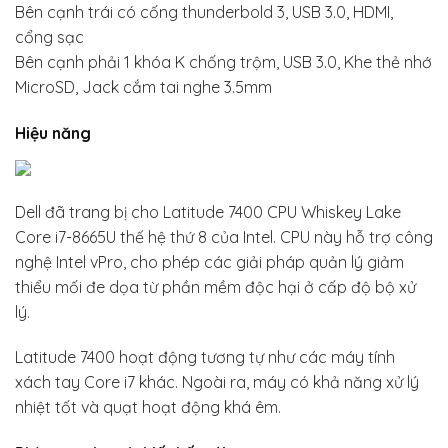
Bên cạnh trái có cống thunderbold 3, USB 3.0, HDMI,
cổng sạc
Bên cạnh phải 1 khóa K chống trộm, USB 3.0, Khe thẻ nhớ
MicroSD, Jack cắm tai nghe 3.5mm
Hiệu năng
Dell đã trang bị cho Latitude 7400 CPU Whiskey Lake
Core i7-8665U thế hệ thứ 8 của Intel. CPU này hỗ trợ công
nghệ Intel vPro, cho phép các giải pháp quản lý giảm
thiểu mối đe dọa từ phần mềm độc hại ở cấp độ bộ xử
lý.
Latitude 7400 hoạt động tương tự như các máy tính
xách tay Core i7 khác. Ngoài ra, máy có khả năng xử lý
nhiệt tốt và quạt hoạt động khá êm.