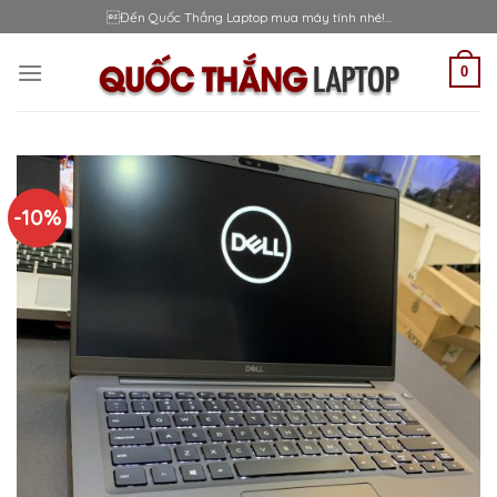
Skip
Đến Quốc Thắng Laptop mua máy tính nhé!...
to
content
0
-10%