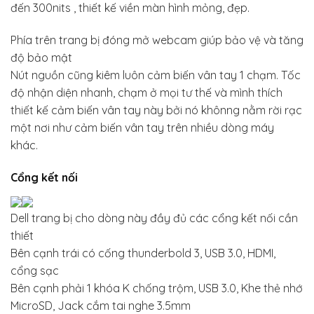
đến 300nits , thiết kế viền màn hình mỏng, đẹp.
Phía trên trang bị đóng mở webcam giúp bảo vệ và tăng
độ bảo mật
Nút nguồn cũng kiêm luôn cảm biến vân tay 1 chạm. Tốc
độ nhận diện nhanh, chạm ở mọi tư thế và mình thích
thiết kế cảm biến vân tay này bởi nó khônng nằm rời rạc
một nơi như cảm biến vân tay trên nhiều dòng máy
khác.
Cổng kết nối
Dell trang bị cho dòng này đầy đủ các cổng kết nối cần
thiết
Bên cạnh trái có cống thunderbold 3, USB 3.0, HDMI,
cổng sạc
Bên cạnh phải 1 khóa K chống trộm, USB 3.0, Khe thẻ nhớ
MicroSD, Jack cắm tai nghe 3.5mm