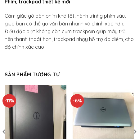
Phím, trackpad thiết kế mới
Cảm giác gõ bàn phím khá tốt, hành trinhg phím sâu,
giúp bạn có thể gõ văn bản nhanh và chính xác hơn.
Điều đặc biệt không còn cụm trackpoin giúp máy trở
nên thanh thoát hơn, trackpad nhạy hỗ trợ đa điểm, cho
độ chính xác cao
SẢN PHẨM TƯƠNG TỰ
-11%
-6%