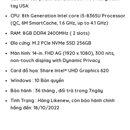
là:
tại
tay USA:
10.000.000₫.
là:
9.000.000₫.
CPU: 8th Generation Intel core i5-8365U Processor
(QC, 6M SmartCache, 1.6 GHz, up to 4.1 GHz)
RAM: 8GB DDR4 2400MHz ( 2 slots)
Đĩa cứng: M.2 PCIe NVMe SSD 256GB
Màn hình: 14-in. FHD AG (1920 x 1080), 300 nits,
non-touch display with Dynamic Privacy
Card đồ họa: Share Intel® UHD Graphics 620
Windows : 10 Bản quyền
Bảo hành : 36 tháng , đổi trả trong 7ngày
Tình Trạng : Hàng Likenew, còn bảo hành chính
hãng đến: 18/10/2022