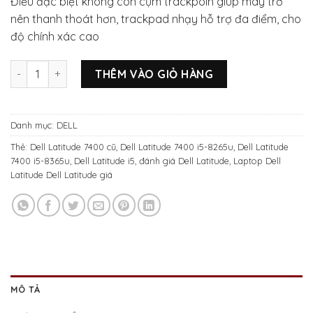
Điều đặc biệt không còn cụm trackpoin giúp máy trở
nên thanh thoát hơn, trackpad nhạy hỗ trợ đa điểm, cho
độ chính xác cao
Dell Latitude 7400 / New / Core I5 8365U / RAM 8Gb / SSD 25
THÊM VÀO GIỎ HÀNG
Danh mục:
DELL
Thẻ:
Dell Latitude 7400 cũ
,
Dell Latitude 7400 i5-8265u
,
Dell Latitude
7400 i5-8365u
,
Dell Latitude i5
,
đánh giá Dell Latitude
,
Laptop Dell
Latitude Dell Latitude giá
MÔ TẢ