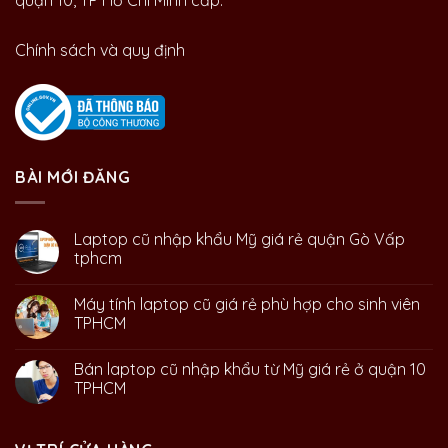
quận 10, TP Hồ Chí Minh cấp.
Chính sách và quy định
BÀI MỚI ĐĂNG
Laptop cũ nhập khẩu Mỹ giá rẻ quận Gò Vấp
tphcm
Máy tính laptop cũ giá rẻ phù hợp cho sinh viên
TPHCM
Bán laptop cũ nhập khẩu từ Mỹ giá rẻ ở quận 10
TPHCM