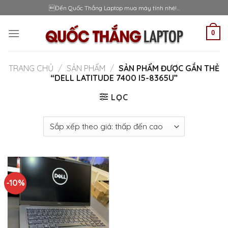
Skip
Đến Quốc Thắng Laptop mua máy tính nhé!...
to
content
0
TRANG CHỦ
/
SẢN PHẨM
/
SẢN PHẨM ĐƯỢC GẮN THẺ
“DELL LATITUDE 7400 I5-8365U”
LỌC
-10%