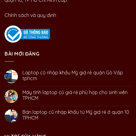
quận 10, TP Hồ Chí Minh cấp.
Chính sách và quy định
BÀI MỚI ĐĂNG
Laptop cũ nhập khẩu Mỹ giá rẻ quận Gò Vấp
tphcm
Máy tính laptop cũ giá rẻ phù hợp cho sinh viên
TPHCM
Bán laptop cũ nhập khẩu từ Mỹ giá rẻ ở quận 10
TPHCM