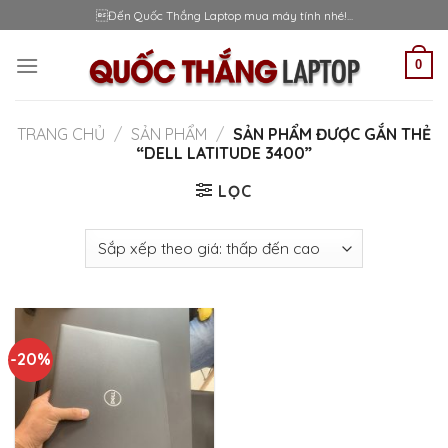
Skip
Đến Quốc Thắng Laptop mua máy tính nhé!...
to
content
0
TRANG CHỦ
/
SẢN PHẨM
/
SẢN PHẨM ĐƯỢC GẮN THẺ
“DELL LATITUDE 3400”
LỌC
-20%