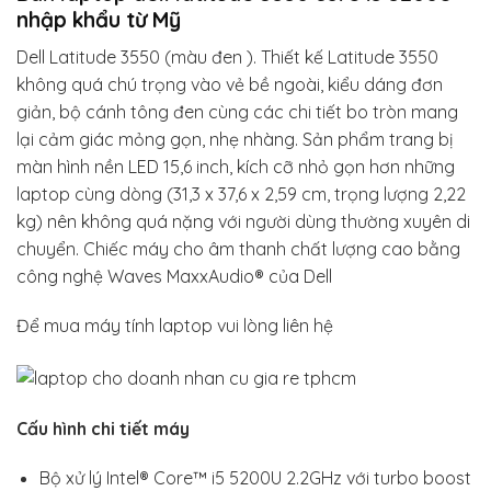
nhập khẩu từ Mỹ
Dell Latitude 3550 (màu đen ). Thiết kế Latitude 3550
không quá chú trọng vào vẻ bề ngoài, kiểu dáng đơn
giản, bộ cánh tông đen cùng các chi tiết bo tròn mang
lại cảm giác mỏng gọn, nhẹ nhàng. Sản phẩm trang bị
màn hình nền LED 15,6 inch, kích cỡ nhỏ gọn hơn những
laptop cùng dòng (31,3 x 37,6 x 2,59 cm, trọng lượng 2,22
kg) nên không quá nặng với người dùng thường xuyên di
chuyển. Chiếc máy cho âm thanh chất lượng cao bằng
công nghệ Waves MaxxAudio® của Dell
Để mua máy tính laptop vui lòng liên hệ
Cấu hình chi tiết máy
Bộ xử lý Intel® Core™ i5 5200U 2.2GHz với turbo boost