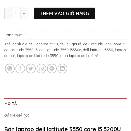
Dell latitude 3550 Core i5 5200U số lượng
THÊM VÀO GIỎ HÀNG
Danh mục:
DELL
Thẻ:
danh gia dell latitude 3550
,
dell cũ giá rẻ
,
dell latitude 3550 core i5
,
dell latitude 3550 i5
,
dell latitude 3550 l3550a
,
dell latitude l3550
,
laptop
dell cũ
,
laptop dell latitude 3550
,
mua laptop dell giá rẻ
MÔ TẢ
ĐÁNH GIÁ (0)
Bán laptop dell latitude 3550 core i5 5200U