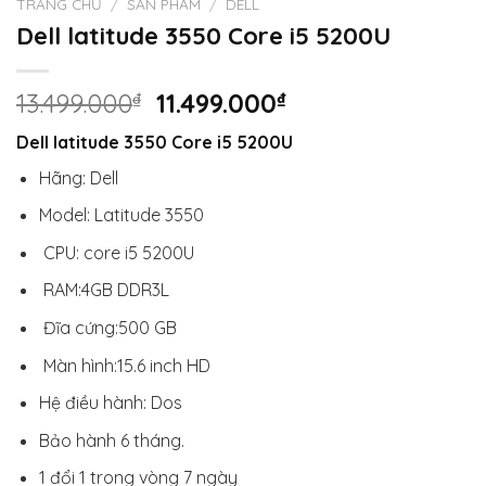
TRANG CHỦ
/
SẢN PHẨM
/
DELL
Dell latitude 3550 Core i5 5200U
Giá
Giá
13.499.000
₫
11.499.000
₫
gốc
hiện
Dell latitude 3550 Core i5 5200U
là:
tại
13.499.000₫.
là:
Hãng: Dell
11.499.000₫.
Model: Latitude 3550
CPU: core i5 5200U
RAM:4GB DDR3L
Đĩa cứng:500 GB
Màn hình:15.6 inch HD
Hệ điều hành: Dos
Bảo hành 6 tháng.
1 đổi 1 trong vòng 7 ngày