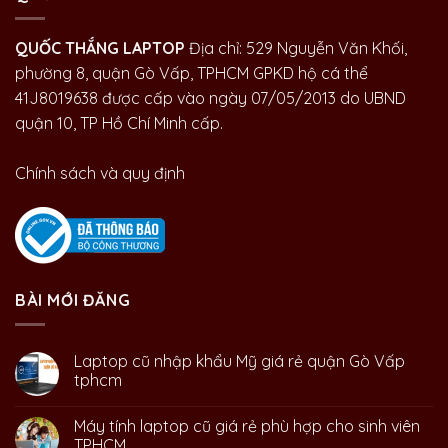
QUỐC THẮNG LAPTOP
Địa chỉ: 529 Nguyễn Văn Khối,
phường 8, quận Gò Vấp, TPHCM GPKD hộ cá thể
41J8019638 được cấp vào ngày 07/05/2013 do UBND
quận 10, TP Hồ Chí Minh cấp.
Chính sách và quy định
BÀI MỚI ĐĂNG
Laptop cũ nhập khẩu Mỹ giá rẻ quận Gò Vấp
tphcm
Máy tính laptop cũ giá rẻ phù hợp cho sinh viên
TPHCM