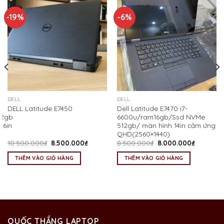
-19%
-6%
DELL
DELL
Dell Latitude E7470 i7-
DELL Latitude E7450
12gb
6600u/ram16gb/Ssd NVMe
.6in
512gb/ màn hình 14in cảm ứng
QHD(2560×1440)
Giá
Giá
Giá
Giá
10.500.000
₫
8.500.000
₫
8.500.000
₫
8.000.000
₫
gốc
hiện
gốc
hiện
là:
tại
là:
tại
THÊM VÀO GIỎ HÀNG
THÊM VÀO GIỎ HÀNG
10.500.000₫.
là:
8.500.000₫.
là:
00.000₫.
8.500.000₫.
8.000.00
QUỐC THẮNG LAPTOP