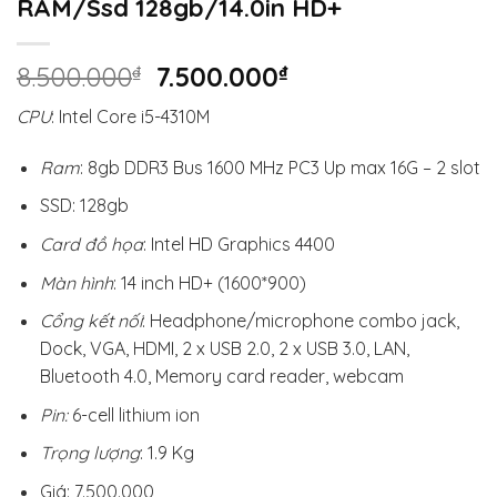
RAM/Ssd 128gb/14.0in HD+
Giá
Giá
8.500.000
₫
7.500.000
₫
gốc
hiện
CPU
: Intel Core i5-4310M
là:
tại
8.500.000₫.
là:
Ram
: 8gb DDR3 Bus 1600 MHz PC3 Up max 16G – 2 slot
7.500.000₫.
SSD: 128gb
Card đồ họa
: Intel HD Graphics 4400
Màn hình
: 14 inch HD+ (1600*900)
Cổng kết nối
: Headphone/microphone combo jack,
Dock, VGA, HDMI, 2 x USB 2.0, 2 x USB 3.0, LAN,
Bluetooth 4.0, Memory card reader, webcam
Pin:
6-cell lithium ion
Trọng lượng
: 1.9 Kg
Giá: 7.500.000