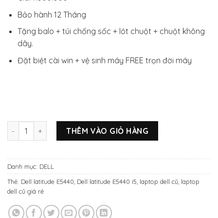
Bảo hành 12 Tháng
Tặng balo + túi chống sốc + lót chuột + chuột không
dây.
Đặt biệt cài win + vệ sinh máy FREE trọn đời máy
Dell Latitude E5440 i5-4310M/8gb RAM/Ssd 128gb/14.0in HD+
THÊM VÀO GIỎ HÀNG
Danh mục:
DELL
Thẻ:
Dell latitude E5440
,
Dell latitude E5440 i5
,
laptop dell cũ
,
laptop
dell cũ giá rẻ