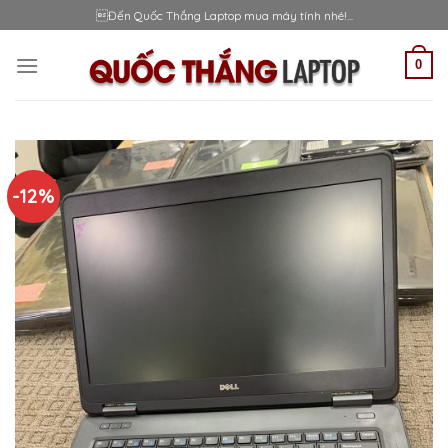
Skip
Đến Quốc Thắng Laptop mua máy tính nhé!...
to
content
0
-12%