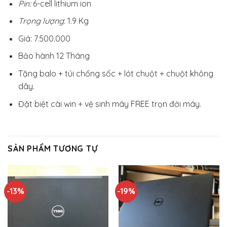
Pin:
6-cell lithium ion
Trọng lượng
: 1.9 Kg
Giá: 7.500.000
Bảo hành 12 Tháng
Tặng balo + túi chống sốc + lót chuột + chuột không
dây.
Đặt biệt cài win + vệ sinh máy FREE trọn đời máy.
SẢN PHẨM TƯƠNG TỰ
-13%
-19%