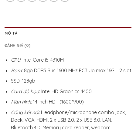
MÔ TẢ
ĐÁNH GIÁ (0)
CPU
: Intel Core i5-4310M
Ram
: 8gb DDR3 Bus 1600 MHz PC3 Up max 16G – 2 slot
SSD: 128gb
Card đồ họa
: Intel HD Graphics 4400
Màn hình
: 14 inch HD+ (1600*900)
Cổng kết nối
: Headphone/microphone combo jack,
Dock, VGA, HDMI, 2 x USB 2.0, 2 x USB 3.0, LAN,
Bluetooth 4.0, Memory card reader, webcam