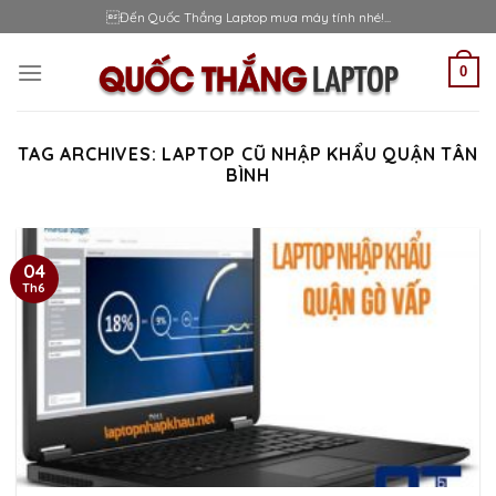
Skip
Đến Quốc Thắng Laptop mua máy tính nhé!...
to
content
0
TAG ARCHIVES:
LAPTOP CŨ NHẬP KHẨU QUẬN TÂN
BÌNH
04
Th6