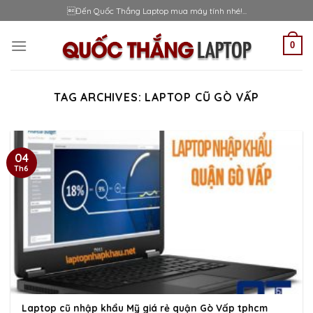
Skip
Đến Quốc Thắng Laptop mua máy tính nhé!...
to
content
0
TAG ARCHIVES:
LAPTOP CŨ GÒ VẤP
04
Th6
Laptop cũ nhập khẩu Mỹ giá rẻ quận Gò Vấp tphcm