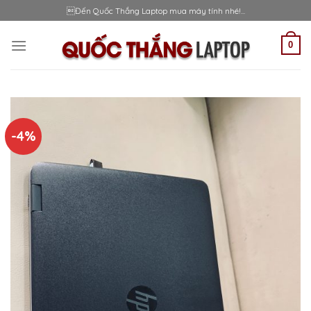
Skip
Đến Quốc Thắng Laptop mua máy tính nhé!...
to
content
0
-4%