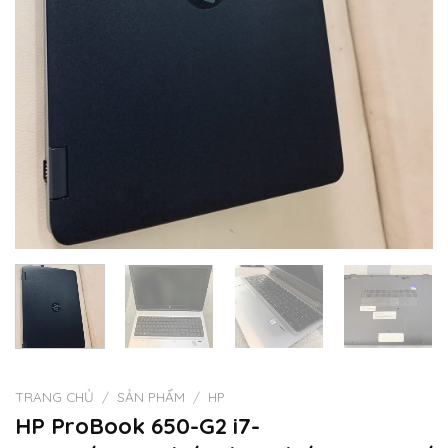
TRANG CHỦ
/
SẢN PHẨM
/
HP
HP ProBook 650-G2 i7-