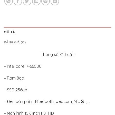
MÔ TẢ
ĐÁNH GIÁ (0)
Thông số kĩ thuật:
– Intel core i7-6600U
– Ram 8gb
– SSD 256gb
– Đèn bàn phím, Bluetooth, webcam, Mic 🎤 , …
– Màn hình 15.6 inch Full HD