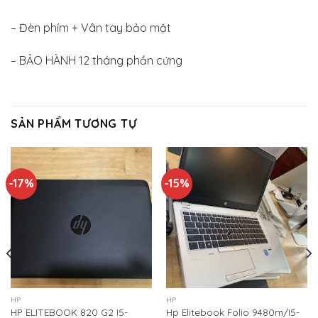
– Đèn phím + Vân tay bảo mật
– BẢO HÀNH 12 tháng phần cứng
SẢN PHẨM TƯƠNG TỰ
-17%
-15%
HP
HP
HP ELITEBOOK 820 G2 I5-
Hp Elitebook Folio 9480m/I5-