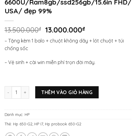
6600U/Ram8gb/ssd256gb/15.6in FHD/
USA/ đẹp 99%
Giá
Giá
13.500.000
₫
13.000.000
₫
gốc
hiện
– Tặng kèm 1 balo + chuột không dây + lót chuột + túi
là:
tại
chống sốc
13.500.000₫.
là:
13.000.000₫.
– Vệ sinh + cài win miễn phí trọn đời máy.
HP ProBook 650-G2 i7-6600U/Ram8gb/ssd256gb/15.6in FHD/
THÊM VÀO GIỎ HÀNG
Danh mục:
HP
Thẻ:
Hp 650-G2
,
HP I7
,
Hp probook 650-G2