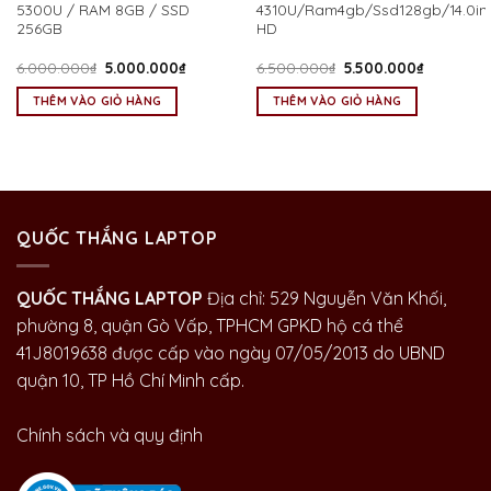
5300U / RAM 8GB / SSD
4310U/Ram4gb/Ssd128gb/14.0in
256GB
HD
Giá
Giá
Giá
Giá
6.000.000
₫
5.000.000
₫
6.500.000
₫
5.500.000
₫
gốc
hiện
gốc
hiện
là:
tại
là:
tại
THÊM VÀO GIỎ HÀNG
THÊM VÀO GIỎ HÀNG
6.000.000₫.
là:
6.500.000₫.
là:
.000₫.
5.000.000₫.
5.500.00
QUỐC THẮNG LAPTOP
QUỐC THẮNG LAPTOP
Địa chỉ: 529 Nguyễn Văn Khối,
phường 8, quận Gò Vấp, TPHCM GPKD hộ cá thể
41J8019638 được cấp vào ngày 07/05/2013 do UBND
quận 10, TP Hồ Chí Minh cấp.
Chính sách và quy định