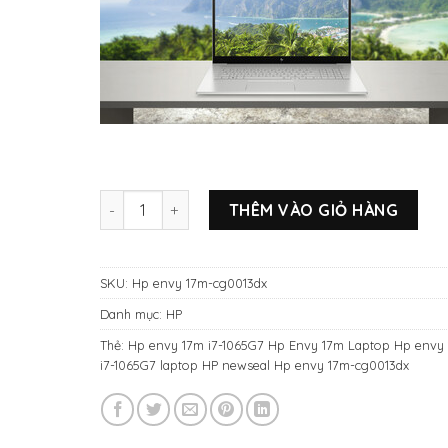
LAPTOP HP ENVY 17m core i7-1065G7/12gb/512Gb 
THÊM VÀO GIỎ HÀNG
SKU:
Hp envy 17m-cg0013dx
Danh mục:
HP
Thẻ:
Hp envy 17m i7-1065G7 Hp Envy 17m Laptop Hp envy
i7-1065G7 laptop HP newseal Hp envy 17m-cg0013dx