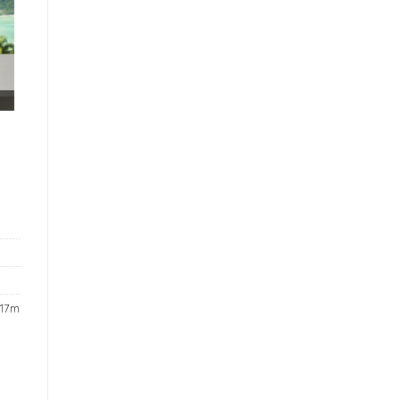
Ssd + 32gb Intel/MX330/17.3in FHD Cảm ứng đa điểm/newseal
 17m