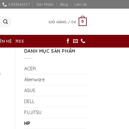
0933663377
Sản Phẩm
Blog
Liên hệ
0
GIỎ HÀNG /
0
₫
IÊN HỆ
RSS
DANH MỤC SẢN PHẨM
ACER
e
Alienware
ASUS
DELL
FUJITSU
HP