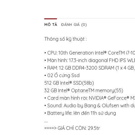
MÔ TẢ
ĐÁNH GIÁ (0)
Thông số kỹ thuật :
• CPU: 10th Generation Intel® CoreTM i7-
• Màn hình: 17.3-inch diagonal FHD IPS 
• RAM: 12 GB DDR4-3200 SDRAM (1 x 4 GB, 
• 02 Ổ cứng Ssd
512 GB Intel® SSD(58b)
32 GB Intel® OptaneTM memory(55)
• Card màn hình rời: NVIDIA® GeForce® 
• Sound: Audio by Bang & Olufsen with d
• Battery life: lên đến 11h sử dụng
….
====> GIÁ CHỈ CÒN: 29.5tr