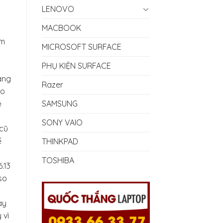
LENOVO
MACBOOK
ạm
MICROSOFT SURFACE
PHỤ KIỆN SURFACE
.000₫.
àng
Razer
ao
SAMSUNG
ệ
SONY VAIO
cũ
ế
THINKPAD
TOSHIBA
.13
so
ày
 vì