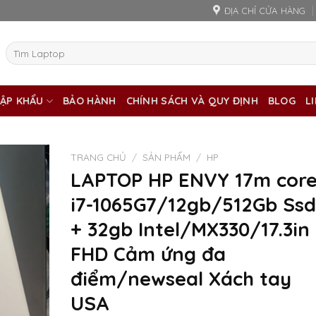
ĐỊA CHỈ CỬA HÀNG
Tìm
kiếm:
ẬP KHẨU
BẢO HÀNH
CHÍNH SÁCH VÀ QUY ĐỊNH
BLOG
L
TRANG CHỦ
/
SẢN PHẨM
/
HP
LAPTOP HP ENVY 17m cor
i7-1065G7/12gb/512Gb Ssd
+ 32gb Intel/MX330/17.3in
FHD Cảm ứng đa
điểm/newseal Xách tay
USA