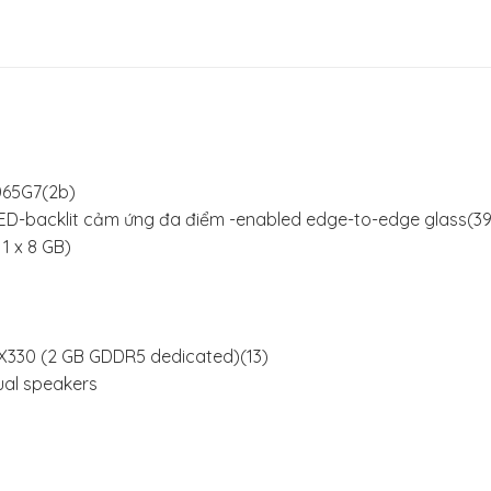
1065G7(2b)
WLED-backlit cảm ứng đa điểm -enabled edge-to-edge glass(39
1 x 8 GB)
MX330 (2 GB GDDR5 dedicated)(13)
ual speakers