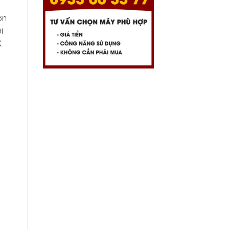
ơn
i
K