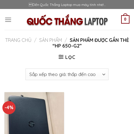
Skip
Đến Quốc Thắng Laptop mua máy tính nhé!...
to
content
0
TRANG CHỦ
/
SẢN PHẨM
/
SẢN PHẨM ĐƯỢC GẮN THẺ
“HP 650-G2”
LỌC
-4%