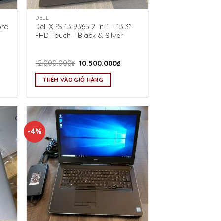
DELL
ore
Dell XPS 13 9365 2-in-1 – 13.3″
FHD Touch – Black & Silver
Giá
Giá
12.000.000
₫
10.500.000
₫
gốc
hiện
là:
tại
THÊM VÀO GIỎ HÀNG
12.000.000₫.
là:
0.000₫.
10.500.000₫.
-4%