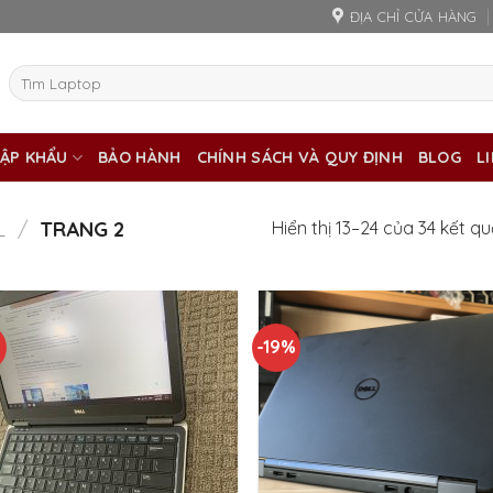
ĐỊA CHỈ CỬA HÀNG
Tìm
kiếm:
ẬP KHẨU
BẢO HÀNH
CHÍNH SÁCH VÀ QUY ĐỊNH
BLOG
L
L
/
TRANG 2
Hiển thị 13–24 của 34 kết q
%
-19%