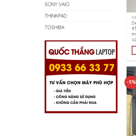
SONY VAIO
THINKPAD
D
De
TOSHIBA
4
mà
1
-5%