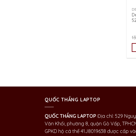
D
De
5
1
QUỐC THẮNG LAPTOP
QUỐC THẮNG LAPTOP
Địa chỉ: 529 Ngu
Văn Khối, phường 8, quận Gò Vấp, TPHC
GPKD hộ cá thể 41J8019638 được cấp và