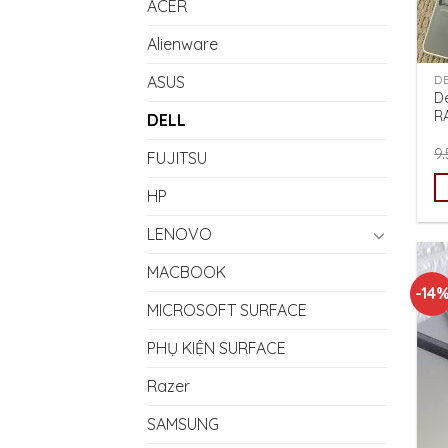
ACER
Alienware
ASUS
D
De
R
DELL
9
FUJITSU
HP
LENOVO
MACBOOK
-14
MICROSOFT SURFACE
PHỤ KIỆN SURFACE
Razer
SAMSUNG