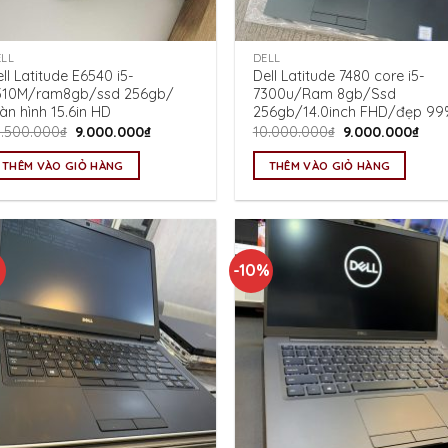
ELL
DELL
ll Latitude E6540 i5-
Dell Latitude 7480 core i5-
310M/ram8gb/ssd 256gb/
7300u/Ram 8gb/Ssd
n hình 15.6in HD
256gb/14.0inch FHD/đẹp 99
Giá
Giá
Giá
Giá
0.500.000
₫
9.000.000
₫
10.000.000
₫
9.000.000
₫
gốc
hiện
gốc
hiện
là:
tại
là:
tại
THÊM VÀO GIỎ HÀNG
THÊM VÀO GIỎ HÀNG
10.500.000₫.
là:
10.000.000₫.
là:
9.000.000₫.
9.00
-10%