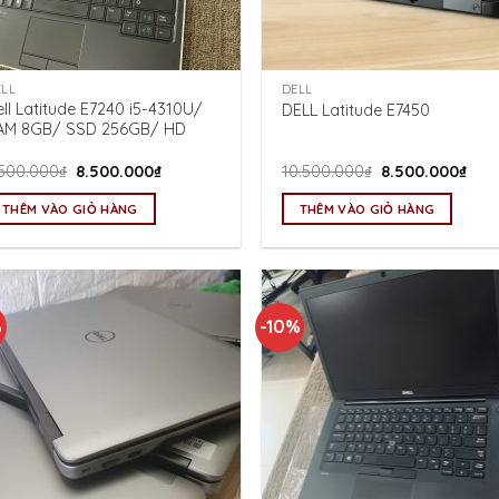
ELL
DELL
ll Latitude E7240 i5-4310U/
DELL Latitude E7450
AM 8GB/ SSD 256GB/ HD
Giá
Giá
Giá
Giá
.500.000
₫
8.500.000
₫
10.500.000
₫
8.500.000
₫
gốc
hiện
gốc
hiện
là:
tại
là:
tại
THÊM VÀO GIỎ HÀNG
THÊM VÀO GIỎ HÀNG
9.500.000₫.
là:
10.500.000₫.
là:
8.500.000₫.
8.50
%
-10%