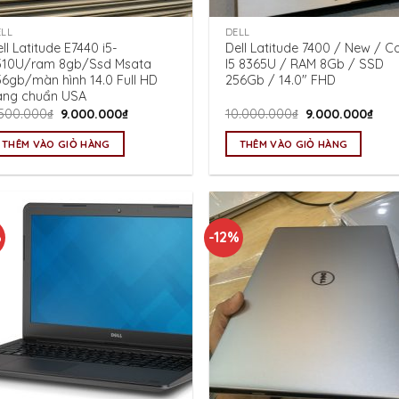
ELL
DELL
ll Latitude E7440 i5-
Dell Latitude 7400 / New / C
310U/ram 8gb/Ssd Msata
I5 8365U / RAM 8Gb / SSD
56gb/màn hình 14.0 Full HD
256Gb / 14.0″ FHD
àng chuẩn USA
Giá
Giá
Giá
Giá
.500.000
₫
9.000.000
₫
10.000.000
₫
9.000.000
₫
gốc
hiện
gốc
hiện
là:
tại
là:
tại
THÊM VÀO GIỎ HÀNG
THÊM VÀO GIỎ HÀNG
9.500.000₫.
là:
10.000.000₫.
là:
9.000.000₫.
9.00
%
-12%