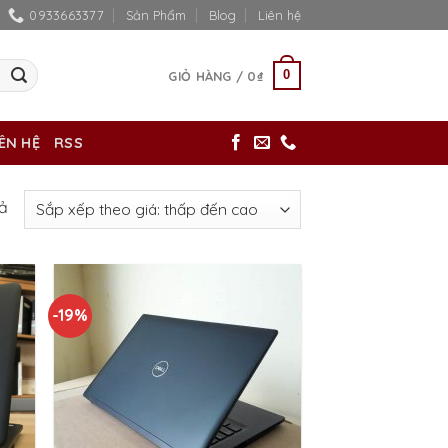
0933663377
Sản Phẩm
Blog
Liên hệ
0
GIỎ HÀNG /
0
₫
IÊN HỆ
RSS
uả
-19%