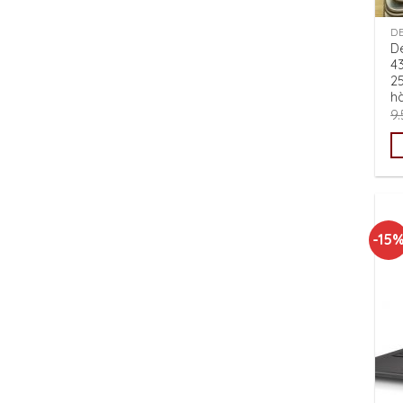
D
De
4
2
h
9
-15