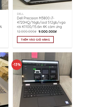
DELL
Dell Precision M3800 i7-
4720HQ/16gb/ssd 512gb/vga
%
rời K1100/15.6in 4K cảm ứng
Giá
Giá
12.000.000
₫
9.000.000
₫
gốc
hiện
là:
tại
THÊM VÀO GIỎ HÀNG
12.000.000₫.
là:
0.000₫.
9.000.000₫.
-13%