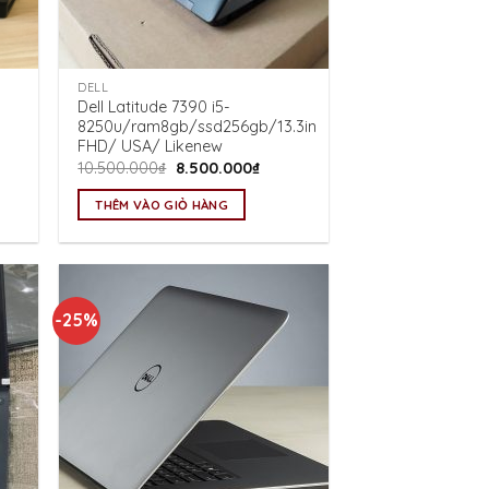
DELL
Dell Latitude 7390 i5-
8250u/ram8gb/ssd256gb/13.3in
FHD/ USA/ Likenew
Giá
Giá
10.500.000
₫
8.500.000
₫
gốc
hiện
là:
tại
THÊM VÀO GIỎ HÀNG
10.500.000₫.
là:
0.000₫.
8.500.000₫.
-25%