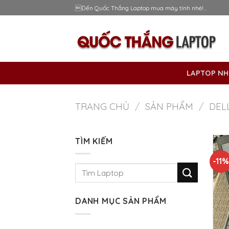
Skip
Đến Quốc Thắng Laptop mua máy tính nhé!...
to
content
LAPTOP NH
TRANG CHỦ
/
SẢN PHẨM
/
DEL
TÌM KIẾM
-11
Tìm
kiếm:
DANH MỤC SẢN PHẨM