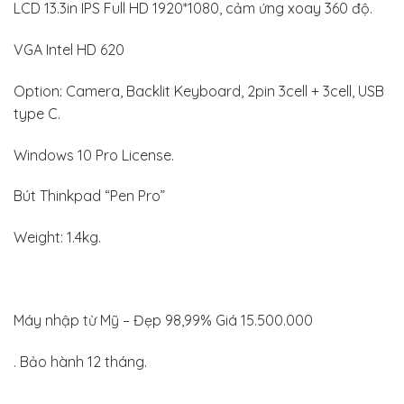
LCD 13.3in IPS Full HD 1920*1080, cảm ứng xoay 360 độ.
VGA Intel HD 620
Option: Camera, Backlit Keyboard, 2pin 3cell + 3cell, USB
type C.
Windows 10 Pro License.
Bút Thinkpad “Pen Pro”
Weight: 1.4kg.
Máy nhập từ Mỹ – Đẹp 98,99% Giá 15.500.000
. Bảo hành 12 tháng.