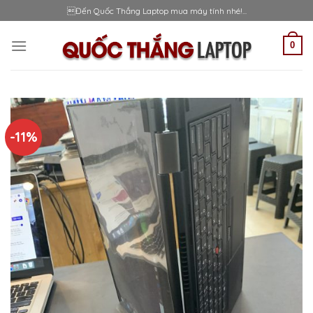
Skip
Đến Quốc Thắng Laptop mua máy tính nhé!...
to
content
0
-11%