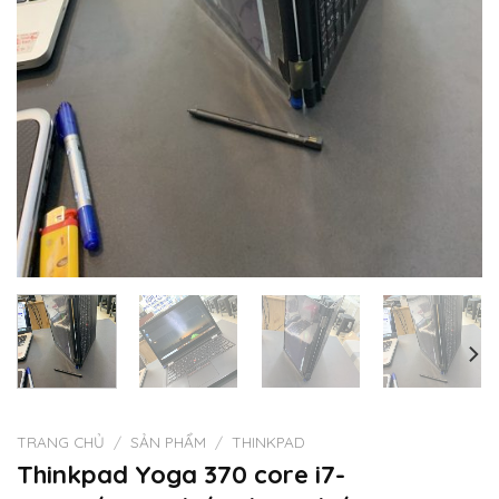
TRANG CHỦ
/
SẢN PHẨM
/
THINKPAD
Thinkpad Yoga 370 core i7-