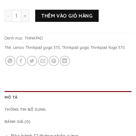
Thinkpad Yoga 370 core i7-7300u/ram8gb/Ssd 256gb/13in F
THÊM VÀO GIỎ HÀNG
Danh mục:
THINKPAD
Thẻ:
Lenov Thinkpad yoga 370
,
Thinkpad yoga
,
Thinkpad Yoga 370
MÔ TẢ
THÔNG TIN BỔ SUNG
ĐÁNH GIÁ (0)