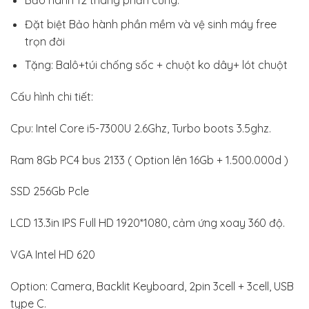
Bảo hành 12 tháng phần cứng.
Đặt biệt Bảo hành phần mềm và vệ sinh máy free
trọn đời
Tặng: Balô+túi chống sốc + chuột ko dây+ lót chuột
Cấu hình chi tiết:
Cpu: Intel Core i5-7300U 2.6Ghz, Turbo boots 3.5ghz.
Ram 8Gb PC4 bus 2133 ( Option lên 16Gb + 1.500.000d )
SSD 256Gb Pcle
LCD 13.3in IPS Full HD 1920*1080, cảm ứng xoay 360 độ.
VGA Intel HD 620
Option: Camera, Backlit Keyboard, 2pin 3cell + 3cell, USB
type C.