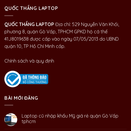
QUỐC THẮNG LAPTOP
QUỐC THẮNG LAPTOP
Địa chỉ: 529 Nguyễn Văn Khối,
phường 8, quận Gò Vấp, TPHCM GPKD hộ cá thể
41J8019638 được cấp vào ngày 07/05/2013 do UBND
quận 10, TP Hồ Chí Minh cấp.
Chính sách và quy định
BÀI MỚI ĐĂNG
Laptop cũ nhập khẩu Mỹ giá rẻ quận Gò Vấp
tphcm