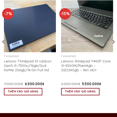
-7%
-15%
THINKPAD
THINKPAD
Lenovo Thinkpad X1 carbon
Lenovo thinkpad T440P Core
Gen5 i5-7300u/16gb/Ssd
i5-4300M/Ram4gb –
NVMe 256gb/14.0in Full Hd
SSD240gb – 14in HD+
Giá
Giá
Giá
Giá
7.000.000
₫
6.500.000
₫
6.500.000
₫
5.500.000
₫
gốc
hiện
gốc
hiện
là:
tại
là:
tại
THÊM VÀO GIỎ HÀNG
THÊM VÀO GIỎ HÀNG
7.000.000₫.
là:
6.500.000₫.
là:
0.000₫.
6.500.000₫.
5.500.00