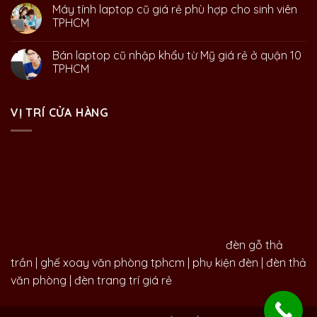
Máy tính laptop cũ giá rẻ phù hợp cho sinh viên
TPHCM
Bán laptop cũ nhập khẩu từ Mỹ giá rẻ ở quận 10
TPHCM
VỊ TRÍ CỬA HÀNG
đèn gỗ thả
trần
|
ghế xoay văn phòng tphcm
|
phụ kiện đèn
|
đèn thả
văn phòng
|
đèn trang trí giá rẻ