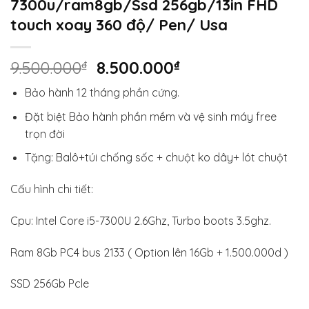
7300u/ram8gb/Ssd 256gb/13in FHD
touch xoay 360 độ/ Pen/ Usa
Giá
Giá
9.500.000
₫
8.500.000
₫
gốc
hiện
Bảo hành 12 tháng phần cứng.
là:
tại
9.500.000₫.
là:
Đặt biệt Bảo hành phần mềm và vệ sinh máy free
8.500.000₫.
trọn đời
Tặng: Balô+túi chống sốc + chuột ko dây+ lót chuột
Cấu hình chi tiết:
Cpu: Intel Core i5-7300U 2.6Ghz, Turbo boots 3.5ghz.
Ram 8Gb PC4 bus 2133 ( Option lên 16Gb + 1.500.000d )
SSD 256Gb Pcle