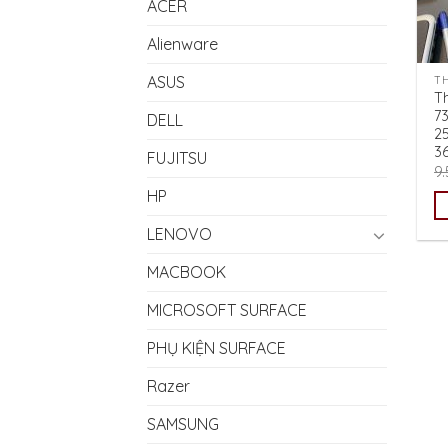
ACER
Alienware
ASUS
T
T
7
DELL
2
3
FUJITSU
9
HP
LENOVO
MACBOOK
MICROSOFT SURFACE
PHỤ KIỆN SURFACE
Razer
SAMSUNG