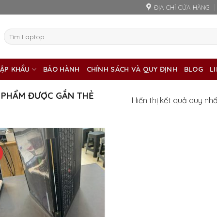
ĐỊA CHỈ CỬA HÀNG
Tìm
kiếm:
ẬP KHẨU
BẢO HÀNH
CHÍNH SÁCH VÀ QUY ĐỊNH
BLOG
L
 PHẨM ĐƯỢC GẮN THẺ
Hiển thị kết quả duy nh
%