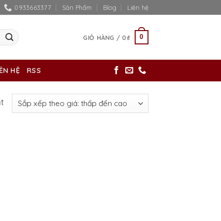
0933663377
Sản Phẩm
Blog
Liên hệ
0
GIỎ HÀNG /
0
₫
IÊN HỆ
RSS
ất