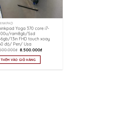
HINKPAD
hinkpad Yoga 370 core i7-
300u/ram8gb/Ssd
56gb/13in FHD touch xoay
60 độ/ Pen/ Usa
Giá
Giá
.500.000
₫
8.500.000
₫
gốc
hiện
là:
tại
THÊM VÀO GIỎ HÀNG
9.500.000₫.
là:
8.500.000₫.