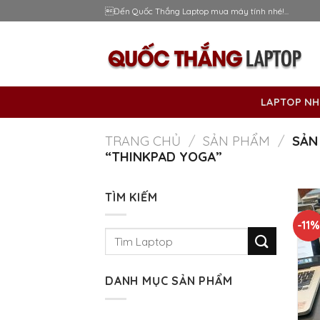
Skip
Đến Quốc Thắng Laptop mua máy tính nhé!...
to
content
LAPTOP NH
TRANG CHỦ
/
SẢN PHẨM
/
SẢN
“THINKPAD YOGA”
TÌM KIẾM
-11
Tìm
kiếm:
DANH MỤC SẢN PHẨM