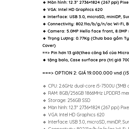
🔹 Màn hình: 12.3″ 2736×1824 (267 ppi) Pi
🔹 VGA: Intel HD Graphics 620
🔹 Interface: USB 3.0, microSD, miniDP, S
🔹 Connectivity: 802.11a/b/g/n/ac Wi-Fi, B
🔹 Camera: 5.0MP Hello face front, 8.0MP
🔹 Trọng Lượng: 0.77Kg (Chưa bao gồm T
Cover)
==> Pin hơn 13 giờ(theo công bố của Micro
🔸 tặng balo, Case surface pro (trị giá 70
===> OPTION 2: GIÁ 19.000.000 vnd (
🔹 CPU: 2.6GHz dual-core i5-7300U (3MB 
🔹 RAM: 8GB/256GB 1866MHz LPDDR3 m
🔹 Storage: 256GB SSD
🔹 Màn hình: 12.3″ 2736×1824 (267 ppi) Pi
🔹 VGA: Intel HD Graphics 620
🔹 Interface: USB 3.0, microSD, miniDP, S