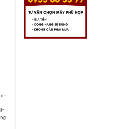
oth
SIM
ụng