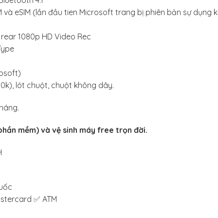
Bluetooth 4.1
 và eSIM (lần đầu tien Microsoft trang bị phiên bản sự dụng k
P rear 1080p HD Video Rec
Type
osoft)
00k), lót chuột, chuột không dây.
háng.
phần mềm) và vệ sinh máy free trọn đời.
H
quốc
astercard ✅ ATM