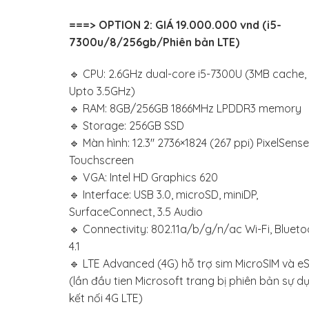
===> OPTION 2: GIÁ 19.000.000 vnd (i5-
7300u/8/256gb/Phiên bản LTE)
🔹 CPU: 2.6GHz dual-core i5-7300U (3MB cache,
Upto 3.5GHz)
🔹 RAM: 8GB/256GB 1866MHz LPDDR3 memory
🔹 Storage: 256GB SSD
🔹 Màn hình: 12.3″ 2736×1824 (267 ppi) PixelSense
Touchscreen
🔹 VGA: Intel HD Graphics 620
🔹 Interface: USB 3.0, microSD, miniDP,
SurfaceConnect, 3.5 Audio
🔹 Connectivity: 802.11a/b/g/n/ac Wi-Fi, Blueto
4.1
🔹 LTE Advanced (4G) hỗ trợ sim MicroSIM và e
(lần đầu tien Microsoft trang bị phiên bản sự d
kết nối 4G LTE)