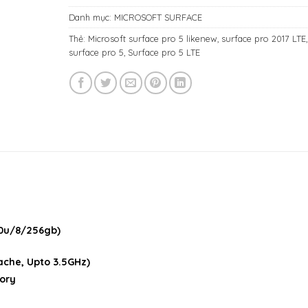
Danh mục:
MICROSOFT SURFACE
Thẻ:
Microsoft surface pro 5 likenew
,
surface pro 2017 LTE
,
surface pro 5
,
Surface pro 5 LTE
0u/8/256gb)
ache, Upto 3.5GHz)
ory