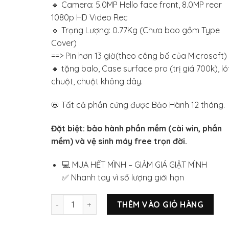
🔹 Camera: 5.0MP Hello face front, 8.0MP rear
1080p HD Video Rec
🔹 Trọng Lượng: 0.77Kg (Chưa bao gồm Type
Cover)
==> Pin hơn 13 giờ(theo công bố của Microsoft)
🔸 tặng balo, Case surface pro (trị giá 700k), ló
chuột, chuột không dây.
📛 Tất cả phần cứng được Bảo Hành 12 tháng.
Đặt biệt: bảo hành phần mềm (cài win, phần
mềm) và vệ sinh máy free trọn đời.
💻 MUA HẾT MÌNH – GIẢM GIÁ GIẬT MÌNH
✅ Nhanh tay vì số lượng giới hạn
Surface pro 5 /core i5-7300u/ram8gb/ssd256gb
THÊM VÀO GIỎ HÀNG