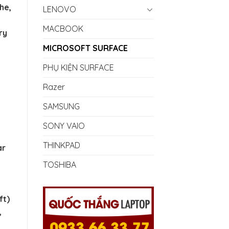
000₫.
he,
LENOVO
MACBOOK
ry
MICROSOFT SURFACE
PHỤ KIỆN SURFACE
Razer
SAMSUNG
SONY VAIO
THINKPAD
ar
TOSHIBA
ft)
,