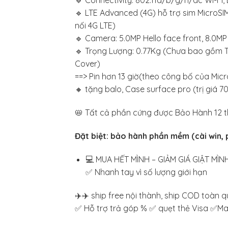
🔹 Connectivity: 802.11a/b/g/n/ac Wi-Fi, 
🔹 LTE Advanced (4G) hỗ trợ sim MicroSIM
nối 4G LTE)
🔹 Camera: 5.0MP Hello face front, 8.0M
🔹 Trọng Lượng: 0.77Kg (Chưa bao gồm 
Cover)
==> Pin hơn 13 giờ(theo công bố của Micr
🔸 tặng balo, Case surface pro (trị giá 7
📛 Tất cả phần cứng được Bảo Hành 12 t
Đặt biệt: bảo hành phần mềm (cài win, 
💻 MUA HẾT MÌNH – GIẢM GIÁ GIẬT MÌN
✅ Nhanh tay vì số lượng giới hạn
✈️✈️ ship free nội thành, ship COD toàn 
✅ Hỗ trợ trả góp % ✅ quẹt thẻ Visa ✅M