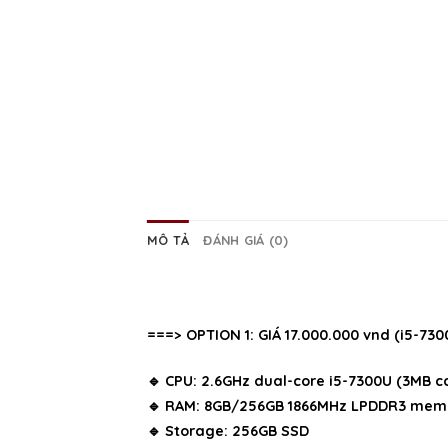
MÔ TẢ
ĐÁNH GIÁ (0)
===> OPTION 1: GIÁ 17.000.000 vnd (
i5-730
🔹 CPU: 2.6GHz dual-core i5-7300U (3MB c
🔹 RAM: 8GB/256GB 1866MHz LPDDR3 mem
🔹 Storage: 256GB SSD