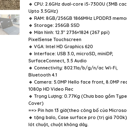
12.000.
🔹 CPU: 2.6GHz dual-core i5-7300U (3MB cac
Upto 3.5GHz)
🔹 RAM: 8GB/256GB 1866MHz LPDDR3 memo
🔹 Storage: 256GB SSD
🔹 Màn hình: 12.3″ 2736×1824 (267 ppi)
PixelSense Touchscreen
🔹 VGA: Intel HD Graphics 620
🔹 Interface: USB 3.0, microSD, miniDP,
SurfaceConnect, 3.5 Audio
🔹 Connectivity: 802.11a/b/g/n/ac Wi-Fi,
Bluetooth 4.1
🔹 Camera: 5.0MP Hello face front, 8.0MP re
1080p HD Video Rec
🔹 Trọng Lượng: 0.77Kg (Chưa bao gồm Type
Cover)
==> Pin hơn 13 giờ(theo công bố của Microso
🔸 tặng balo, Case surface pro (trị giá 700k)
lót chuột, chuột không dây.