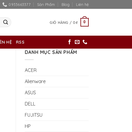
0933663377
Sản Phẩm
Blog
Liên hệ
0
GIỎ HÀNG /
0
₫
IÊN HỆ
RSS
DANH MỤC SẢN PHẨM
ACER
Alienware
ASUS
DELL
FUJITSU
HP