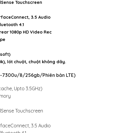
xelSense Touchscreen
urfaceConnect, 3.5 Audio
luetooth 4.1
 rear 1080p HD Video Rec
ype
soft)
0k), lót chuột, chuột không dây.
i5-7300u/8/256gb/Phiên bản LTE)
cache, Upto 3.5GHz)
emory
xelSense Touchscreen
urfaceConnect, 3.5 Audio