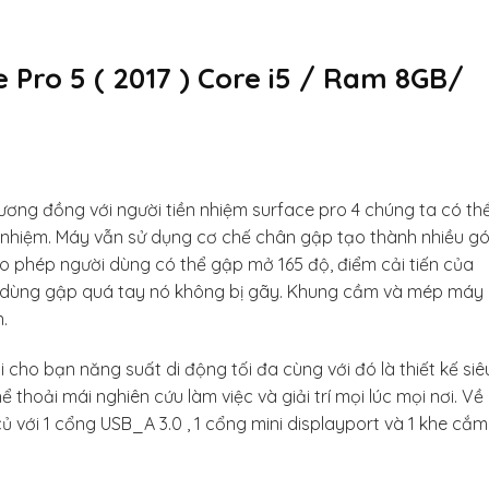
Pro 5 ( 2017 ) Core i5 / Ram 8GB/
 tương đồng với người tiền nhiệm surface pro 4 chúng ta có th
 nhiệm. Máy vẫn sử dụng cơ chế chân gập tạo thành nhiều g
cho phép người dùng có thể gập mở 165 độ, điểm cải tiến của
ười dùng gập quá tay nó không bị gãy. Khung cầm và mép máy
.
cho bạn năng suất di động tối đa cùng với đó là thiết kế siê
 thoải mái nghiên cứu làm việc và giải trí mọi lúc mọi nơi. Về
ủ với 1 cổng USB_A 3.0 , 1 cổng mini displayport và 1 khe cắm