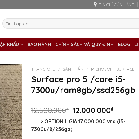
ĐỊA CHỈ CỬA HÀNG
Tìm
kiếm:
ẬP KHẨU
BẢO HÀNH
CHÍNH SÁCH VÀ QUY ĐỊNH
BLOG
L
TRANG CHỦ
/
SẢN PHẨM
/
MICROSOFT SURFACE
Surface pro 5 /core i5-
7300u/ram8gb/ssd256gb
Giá
Giá
12.500.000
₫
12.000.000
₫
gốc
hiện
===> OPTION 1: GIÁ 17.000.000 vnd (
i5-
là:
tại
7300u/8/256gb)
12.500.000₫.
là: