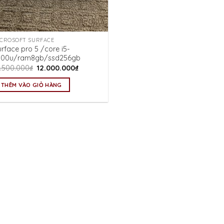
ICROSOFT SURFACE
rface pro 5 /core i5-
300u/ram8gb/ssd256gb
Giá
Giá
2.500.000
₫
12.000.000
₫
gốc
hiện
là:
tại
THÊM VÀO GIỎ HÀNG
12.500.000₫.
là:
12.000.000₫.