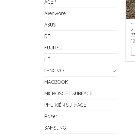
ACER
Alienware
ASUS
M
Su
7
DELL
1
FUJITSU
HP
LENOVO
MACBOOK
MICROSOFT SURFACE
PHỤ KIỆN SURFACE
Razer
SAMSUNG