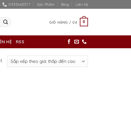
0933663377
Sản Phẩm
Blog
Liên hệ
0
GIỎ HÀNG /
0
₫
IÊN HỆ
RSS
ất