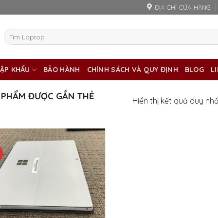
ĐỊA CHỈ CỬA HÀNG
Tìm
kiếm:
ẬP KHẨU
BẢO HÀNH
CHÍNH SÁCH VÀ QUY ĐỊNH
BLOG
L
 PHẨM ĐƯỢC GẮN THẺ
Hiển thị kết quả duy nh