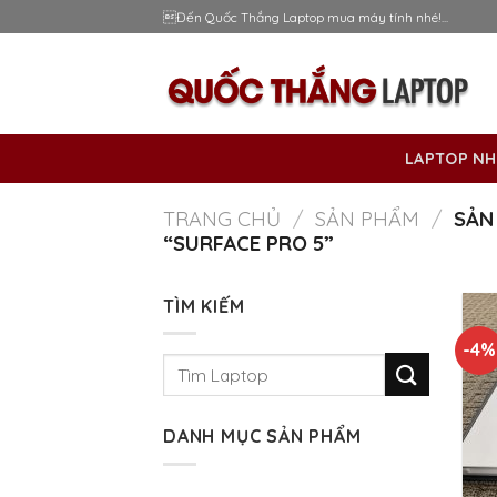
Skip
Đến Quốc Thắng Laptop mua máy tính nhé!...
to
content
LAPTOP NH
TRANG CHỦ
/
SẢN PHẨM
/
SẢN
“SURFACE PRO 5”
TÌM KIẾM
-4%
Tìm
kiếm:
DANH MỤC SẢN PHẨM