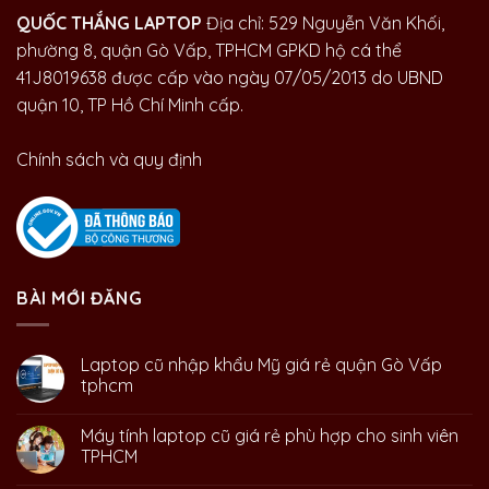
QUỐC THẮNG LAPTOP
Địa chỉ: 529 Nguyễn Văn Khối,
phường 8, quận Gò Vấp, TPHCM GPKD hộ cá thể
41J8019638 được cấp vào ngày 07/05/2013 do UBND
quận 10, TP Hồ Chí Minh cấp.
Chính sách và quy định
BÀI MỚI ĐĂNG
Laptop cũ nhập khẩu Mỹ giá rẻ quận Gò Vấp
tphcm
Máy tính laptop cũ giá rẻ phù hợp cho sinh viên
TPHCM