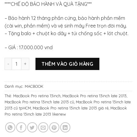
****CHẾ ĐỘ BẢO HÀNH VÀ QUÀ TẶNG***
– Bảo hành 12 tháng phần cứng, bảo hành phần mềm
(cài win, phần mềm) và vệ sinh máy Free trọn đời máy.
– Tặng balo + chuột ko dây + túi chống sốc + lót chuột.
– GIÁ : 17.000.000 vnd
MacBook Pro Retina 13inch ME865/CPU Core i7 2.8/Ram 8GB
THÊM VÀO GIỎ HÀNG
Danh mục:
MACBOOK
Thẻ:
MacBook Pro retina 13inch
,
MacBook Pro retina 13inch late 2013
,
MacBook Pro retina 13inch late 2013 cũ
,
MacBook Pro retina 13inch late
2013 cũ tpHCM
,
MacBook Pro retina 13inch late 2013 giá rẻ
,
MacBook
Pro retina 13inch late 2013 likenew