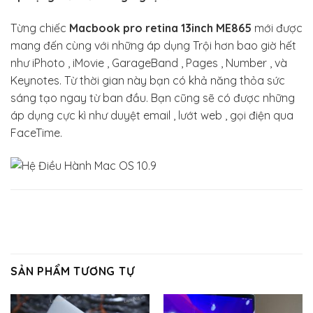
Từng chiếc
Macbook pro retina 13inch ME865
mới được
mang đến cùng với những áp dụng Trội hơn bao giờ hết
như iPhoto , iMovie , GarageBand , Pages , Number , và
Keynotes. Từ thời gian này bạn có khả năng thỏa sức
sáng tạo ngay từ ban đầu. Bạn cũng sẽ có được những
áp dụng cực kì như duyệt email , lướt web , gọi điện qua
FaceTime.
SẢN PHẨM TƯƠNG TỰ