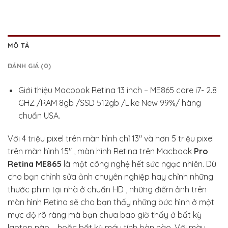
MÔ TẢ
ĐÁNH GIÁ (0)
Giới thiệu Macbook Retina 13 inch – ME865 core i7- 2.8
GHZ /RAM 8gb /SSD 512gb /Like New 99%/ hàng
chuẩn USA.
Với 4 triệu pixel trên màn hình chỉ 13″ và hơn 5 triệu pixel
trên màn hình 15″ , màn hình Retina trên Macbook
Pro
Retina ME865
là một công nghệ hết sức ngạc nhiên. Dù
cho bạn chỉnh sửa ảnh chuyên nghiệp hay chỉnh những
thước phim tại nhà ở chuẩn HD , những điểm ảnh trên
màn hình Retina sẽ cho bạn thấy những bức hình ở một
mực độ rõ ràng mà bạn chưa bao giờ thấy ở bất kỳ
laptop nào – hoặc bất kỳ máy tính bàn nào. Với màu