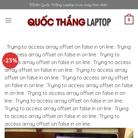
Skip
Đến Quốc Thắng Laptop mua máy tính nhé!...
to
content
0
: Trying to access array offset on false in
on line
: Trying
to access array offset on false in
on line
: Trying to
-23%
access array offset on false in
on line
: Trying to access
array offset on false in
on line
: Trying to access array
offset on false in
on line
: Trying to access array offset
on false in
on line
: Trying to access array offset on false
in
on line
: Trying to access array offset on false in
on
line
: Trying to access array offset on false in
on line
:
Trying to access array offset on false in
on line
: Trying
to access array offset on false in
on line
: Trying to
access array offset on false in
on line