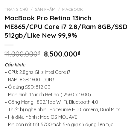
TRANG CHỦ
/
SẢN PHẨM
/
MACBOOK
MacBook Pro Retina 13inch
ME865/CPU Core i7 2.8/Ram 8GB/SSD
512gb/Like New 99,9%
Giá
Giá
11.000.000
₫
8.500.000
₫
gốc
hiện
Cấu hình:
là:
tại
– CPU: 2.8ghz GHz Intel Core i7
11.000.000₫.
là:
– RAM: 8GB 1600 DDR3
8.500.000₫.
– Ổ cứng SSD: 512 GB
– Màn hình: 13 inch Retina ( 2560 x 1600)
– Cổng Mạng : 802.11ac Wi-Fi, Bluetooth 4.0
– Thiết bị nghe nhìn : FaceTime HD Camera, Dual Mics
– Hệ điều hành : Mac OS MOJAVE
– Pin còn rất tốt 5700mAh 5-6 giờ sử dụng liên tục