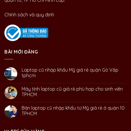
quận 10, TP Hồ Chí Minh cấp.
Chính sách và quy định
BÀI MỚI ĐĂNG
Laptop cũ nhập khẩu Mỹ giá rẻ quận Gò Vấp
tphcm
Máy tính laptop cũ giá rẻ phù hợp cho sinh viên
TPHCM
Bán laptop cũ nhập khẩu từ Mỹ giá rẻ ở quận 10
TPHCM