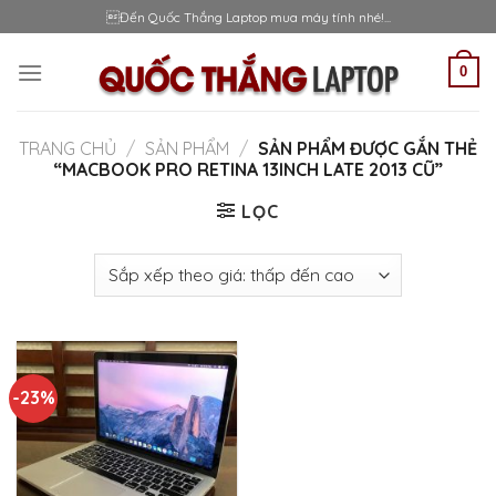
Skip
Đến Quốc Thắng Laptop mua máy tính nhé!...
to
content
0
TRANG CHỦ
/
SẢN PHẨM
/
SẢN PHẨM ĐƯỢC GẮN THẺ
“MACBOOK PRO RETINA 13INCH LATE 2013 CŨ”
LỌC
-23%