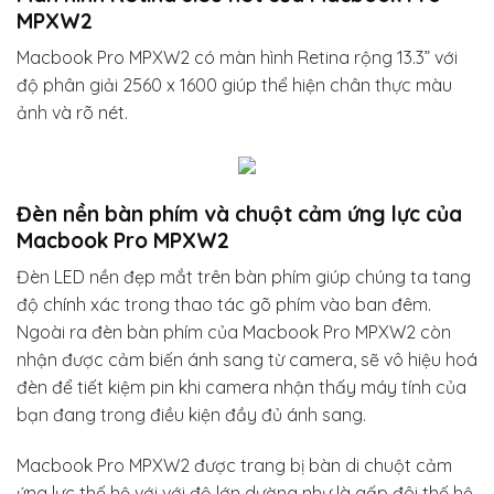
MPXW2
Macbook Pro MPXW2 có màn hình Retina rộng 13.3” với
độ phân giải 2560 x 1600 giúp thể hiện chân thực màu
ảnh và rõ nét.
Đèn nền bàn phím và chuột cảm ứng lực của
Macbook Pro MPXW2
Đèn LED nền đẹp mắt trên bàn phím giúp chúng ta tang
độ chính xác trong thao tác gõ phím vào ban đêm.
Ngoài ra đèn bàn phím của Macbook Pro MPXW2 còn
nhận được cảm biến ánh sang từ camera, sẽ vô hiệu hoá
đèn để tiết kiệm pin khi camera nhận thấy máy tính của
bạn đang trong điều kiện đầy đủ ánh sang.
Macbook Pro MPXW2 được trang bị bàn di chuột cảm
ứng lực thế hệ với với độ lớn dường như là gấp đôi thế hệ