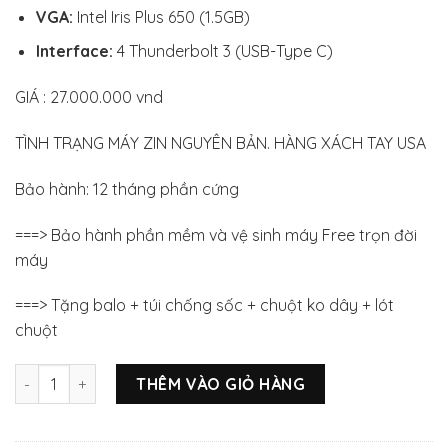
VGA:
Intel Iris Plus 650 (1.5GB)
Interface:
4 Thunderbolt 3 (USB-Type C)
GIÁ : 27.000.000 vnd
TÌNH TRẠNG MÁY ZIN NGUYÊN BẢN. HÀNG XÁCH TAY USA
Bảo hành: 12 tháng phần cứng
===> Bảo hành phần mềm và vệ sinh máy Free trọn đời
máy
===> Tặng balo + túi chống sốc + chuột ko dây + lót
chuột
Macbook Pro 13 inch 2017 Gray (MPXW2) - Option i7 3.5/ 16G/
THÊM VÀO GIỎ HÀNG