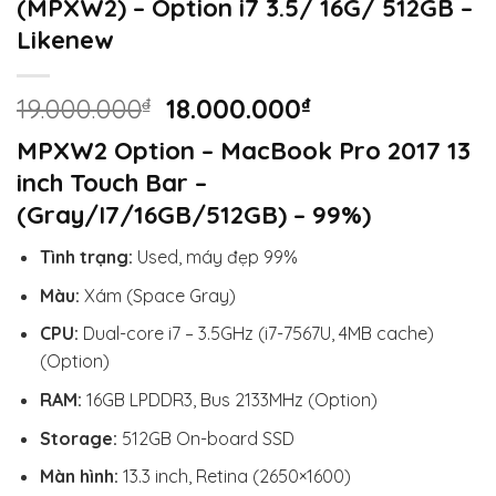
(MPXW2) – Option i7 3.5/ 16G/ 512GB –
Likenew
Giá
Giá
19.000.000
₫
18.000.000
₫
gốc
hiện
MPXW2 Option – MacBook Pro 2017 13
là:
tại
inch Touch Bar –
19.000.000₫.
là:
18.000.000₫.
(Gray/I7/16GB/512GB) – 99%)
Tình trạng:
Used, máy đẹp 99%
Màu:
Xám (Space Gray)
CPU:
Dual-core i7 – 3.5GHz (i7-7567U, 4MB cache)
(Option)
RAM:
16GB LPDDR3, Bus 2133MHz (Option)
Storage:
512GB On-board SSD
Màn hình:
13.3 inch, Retina (2650×1600)