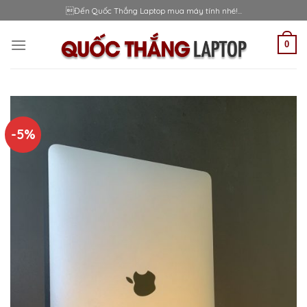
Skip
Đến Quốc Thắng Laptop mua máy tính nhé!...
to
content
0
-5%