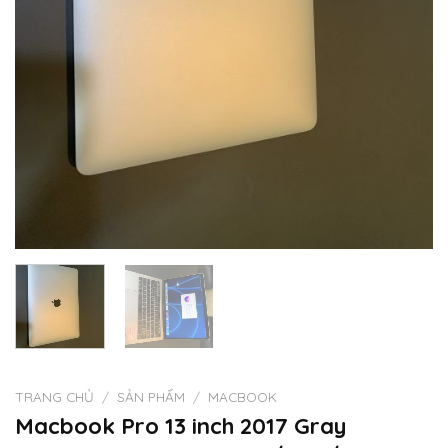
TRANG CHỦ
/
SẢN PHẨM
/
MACBOOK
Macbook Pro 13 inch 2017 Gray