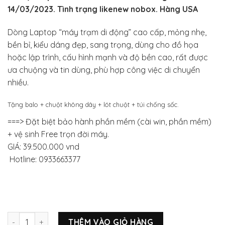
14/03/2023. Tình trạng likenew nobox. Hàng USA
Dòng Laptop “máy trạm di động” cao cấp, mỏng nhẹ,
bền bỉ, kiểu dáng đẹp, sang trọng, dùng cho đồ họa
hoặc lập trình, cấu hình mạnh và độ bền cao, rất được
ưa chuộng và tin dùng, phù hợp công việc di chuyển
nhiều.
Tặng balo + chuột không dây + lót chuột + túi chống sốc.
===> Đặt biệt bảo hành phần mềm (cài win, phần mềm)
+ vệ sinh Free trọn đời máy.
GIÁ: 39.500.000 vnd
Hotline: 0933663377
Dell Precision 5540 i7 9850H RAM 16GB SSD 512 – 15.6″ FHD –
THÊM VÀO GIỎ HÀNG