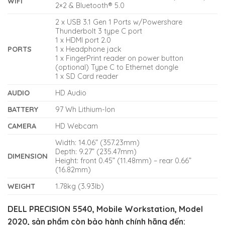
WIFI
2×2 & Bluetooth® 5.0
2 x USB 3.1 Gen 1 Ports w/Powershare
Thunderbolt 3 type C port
1 x HDMI port 2.0
PORTS
1 x Headphone jack
1 x FingerPrint reader on power button
(optional) Type C to Ethernet dongle
1 x SD Card reader
AUDIO
HD Audio
BATTERY
97 Wh Lithium-Ion
CAMERA
HD Webcam
Width: 14.06” (357.23mm)
Depth: 9.27” (235.47mm)
DIMENSION
Height: front 0.45” (11.48mm) – rear 0.66”
(16.82mm)
WEIGHT
1.78kg (3.93lb)
DELL PRECISION 5540, Mobile Workstation, Model
2020, sản phẩm còn bảo hành chính hãng đến: