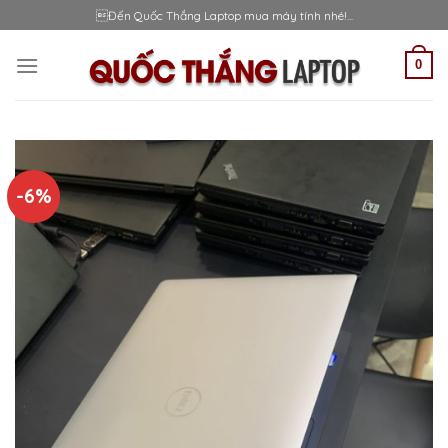
Skip
Đến Quốc Thắng Laptop mua máy tính nhé!...
to
content
0
-6%