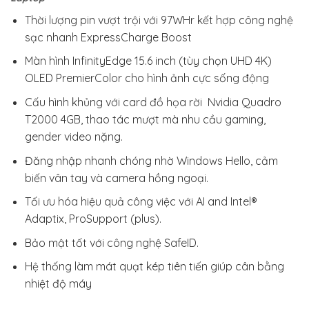
Thời lượng pin vượt trội với 97WHr kết hợp công nghệ
sạc nhanh ExpressCharge Boost
Màn hình InfinityEdge 15.6 inch (tùy chọn UHD 4K)
OLED PremierColor cho hình ảnh cực sống động
Cấu hình khủng với card đồ họa rời Nvidia Quadro
T2000 4GB, thao tác mượt mà nhu cầu gaming,
gender video nặng.
Đăng nhập nhanh chóng nhờ Windows Hello, cảm
biến vân tay và camera hồng ngoại.
Tối ưu hóa hiệu quả công việc với AI and Intel®
Adaptix, ProSupport (plus).
Bảo mật tốt với công nghệ SafeID.
Hệ thống làm mát quạt kép tiên tiến giúp cân bằng
nhiệt độ máy