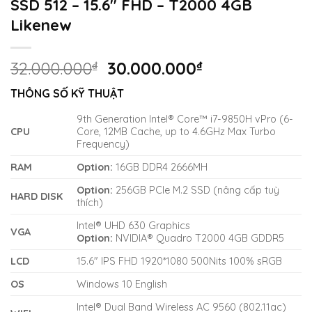
SSD 512 – 15.6″ FHD – T2000 4GB
Likenew
Giá
Giá
32.000.000
₫
30.000.000
₫
gốc
hiện
THÔNG SỐ KỸ THUẬT
là:
tại
32.000.000₫.
là:
9th Generation Intel® Core™ i7-9850H vPro (6-
30.000.000₫.
CPU
Core, 12MB Cache, up to 4.6GHz Max Turbo
Frequency)
RAM
Option:
16GB DDR4 2666MH
Option:
256GB PCIe M.2 SSD (nâng cấp tuỳ
HARD DISK
thích)
Intel® UHD 630 Graphics
VGA
Option:
NVIDIA® Quadro T2000 4GB GDDR5
LCD
15.6″ IPS FHD 1920*1080 500Nits 100% sRGB
OS
Windows 10 English
Intel® Dual Band Wireless AC 9560 (802.11ac)