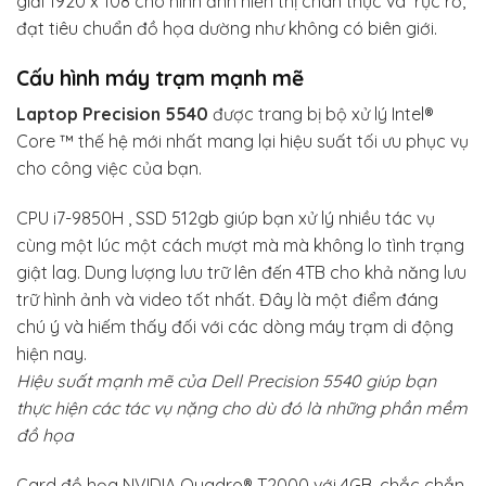
giải 1920 x 108 cho hình ảnh hiển thị chân thực và rực rỡ,
đạt tiêu chuẩn đồ họa dường như không có biên giới.
Cấu hình máy trạm mạnh mẽ
Laptop Precision 5540
được trang bị bộ xử lý Intel®
Core ™ thế hệ mới nhất mang lại hiệu suất tối ưu phục vụ
cho công việc của bạn.
CPU i7-9850H , SSD 512gb giúp bạn xử lý nhiều tác vụ
cùng một lúc một cách mượt mà mà không lo tình trạng
giật lag. Dung lượng lưu trữ lên đến 4TB cho khả năng lưu
trữ hình ảnh và video tốt nhất. Đây là một điểm đáng
chú ý và hiếm thấy đối với các dòng máy trạm di động
hiện nay.
Hiệu suất mạnh mẽ của Dell Precision 5540 giúp bạn
thực hiện các tác vụ nặng cho dù đó là những phần mềm
đồ họa
Card đồ họa NVIDIA Quadro® T2000 với 4GB, chắc chắn