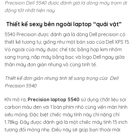
Precision Dell 5540 được đánh giá là dòng máy trạm di
động tốt nhất hiện nay
Thiết kế sexy bên ngoài laptop “quái vật”
5540 Precision được đánh giá là dòng Dell precision có
thiết kế tương tự, giống như một bản sao của Dell XPS 15.
Vỏ ngoài của máy được chế tác bằng hợp kim nhôm
sang trọng, nắp máy bằng bạc và logo Dell ngay giữa
thân máy đơn giản nhưng vô cùng tinh tế.
T
hiết kế đơn giản nhưng tinh tế sang trọng của Dell
Precision 5540
Khi mở ra,
Precision laptop 5540
sử dụng chất liệu sợi
carbon màu đen với 1 bàn phím nhỏ cùng viền màn hình
siêu mỏng. Đặc biệt chiếc máy tính này chỉ nặng chỉ
1.78kg. Đây được đánh giá là một chiếc máy tính 15 inch
tương đối mỏng nhẹ. Điều này sẽ giúp bạn thoải mái