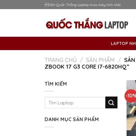
Skip
Đến Quốc Thắng Laptop mua máy tính nhé!...
to
content
LAPTOP NH
TRANG CHỦ
/
SẢN PHẨM
/
SẢN
ZBOOK 17 G3 CORE I7-6820HQ”
TÌM KIẾM
-10
Tìm
kiếm:
DANH MỤC SẢN PHẨM