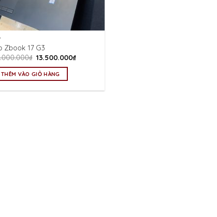
P
p Zbook 17 G3
Giá
Giá
5.000.000
₫
13.500.000
₫
gốc
hiện
là:
tại
THÊM VÀO GIỎ HÀNG
15.000.000₫.
là:
13.500.000₫.