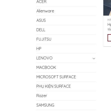
ACER
Alienware
ASUS
H
H
DELL
1
FUJITSU
HP
LENOVO
MACBOOK
MICROSOFT SURFACE
PHỤ KIỆN SURFACE
Razer
SAMSUNG