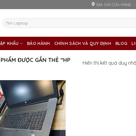
ĐỊA CHỈ CỬA HÀNG
Tìm
kiếm:
ẬP KHẨU
BẢO HÀNH
CHÍNH SÁCH VÀ QUY ĐỊNH
BLOG
L
 PHẨM ĐƯỢC GẮN THẺ “HP
Hiển thị kết quả duy nh
%