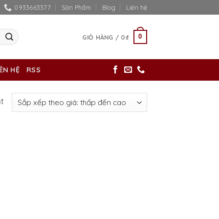
0933663377
Sản Phẩm
Blog
Liên hệ
0
GIỎ HÀNG /
0
₫
IÊN HỆ
RSS
ất