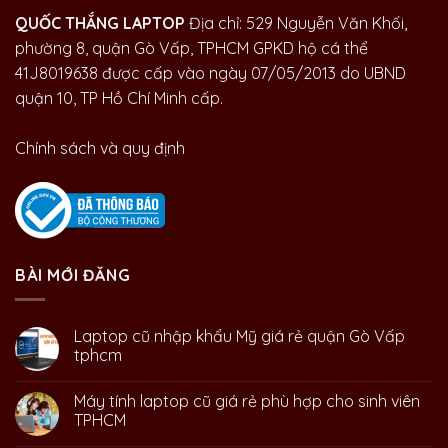
QUỐC THẮNG LAPTOP
Địa chỉ: 529 Nguyễn Văn Khối,
phường 8, quận Gò Vấp, TPHCM GPKD hộ cá thể
41J8019638 được cấp vào ngày 07/05/2013 do UBND
quận 10, TP Hồ Chí Minh cấp.
Chính sách và quy định
BÀI MỚI ĐĂNG
Laptop cũ nhập khẩu Mỹ giá rẻ quận Gò Vấp
tphcm
Máy tính laptop cũ giá rẻ phù hợp cho sinh viên
TPHCM