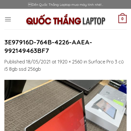
Skip
Đến Quốc Thắng Laptop mua máy tính nhé!...
to
content
0
3E97916D-764B-4226-AAEA-
992149463BF7
Published
18/05/2021
at
1920 × 2560
in
Surface Pro 3 cũ
i5 8gb ssd 256gb