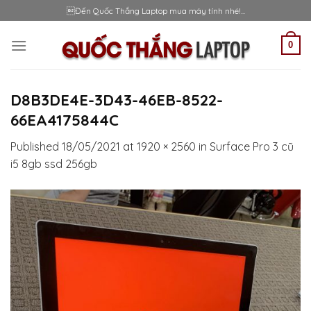
Skip
Đến Quốc Thắng Laptop mua máy tính nhé!...
to
content
0
D8B3DE4E-3D43-46EB-8522-
66EA4175844C
Published
18/05/2021
at
1920 × 2560
in
Surface Pro 3 cũ
i5 8gb ssd 256gb