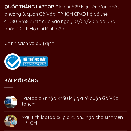
QUỐC THẮNG LAPTOP
Địa chỉ: 529 Nguyễn Văn Khối,
phường 8, quận Gò Vấp, TPHCM GPKD hộ cá thể
41J8019638 được cấp vào ngày 07/05/2013 do UBND
quận 10, TP Hồ Chí Minh cấp.
Chính sách và quy định
BÀI MỚI ĐĂNG
Laptop cũ nhập khẩu Mỹ giá rẻ quận Gò Vấp
tphcm
Máy tính laptop cũ giá rẻ phù hợp cho sinh viên
TPHCM