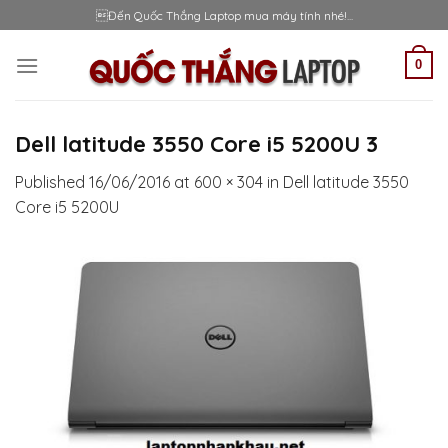
Skip
Đến Quốc Thắng Laptop mua máy tính nhé!...
to
content
0
Dell latitude 3550 Core i5 5200U 3
Published
16/06/2016
at
600 × 304
in
Dell latitude 3550
Core i5 5200U