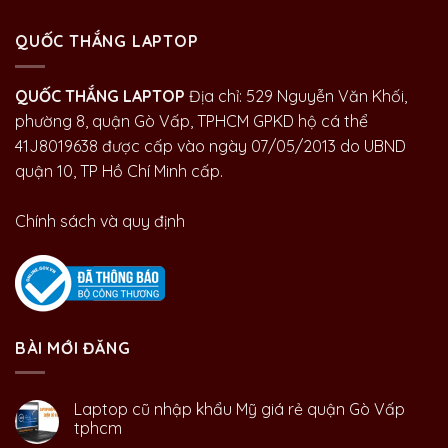
QUỐC THẮNG LAPTOP
QUỐC THẮNG LAPTOP
Địa chỉ: 529 Nguyễn Văn Khối,
phường 8, quận Gò Vấp, TPHCM GPKD hộ cá thể
41J8019638 được cấp vào ngày 07/05/2013 do UBND
quận 10, TP Hồ Chí Minh cấp.
Chính sách và quy định
BÀI MỚI ĐĂNG
Laptop cũ nhập khẩu Mỹ giá rẻ quận Gò Vấp
tphcm