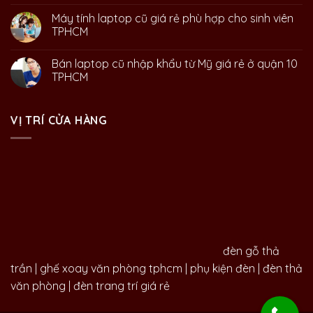
Máy tính laptop cũ giá rẻ phù hợp cho sinh viên
TPHCM
Bán laptop cũ nhập khẩu từ Mỹ giá rẻ ở quận 10
TPHCM
VỊ TRÍ CỬA HÀNG
đèn gỗ thả
trần
|
ghế xoay văn phòng tphcm
|
phụ kiện đèn
|
đèn thả
văn phòng
|
đèn trang trí giá rẻ