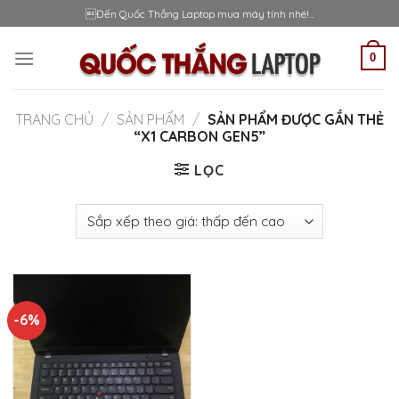
Skip
Đến Quốc Thắng Laptop mua máy tính nhé!...
to
content
0
TRANG CHỦ
/
SẢN PHẨM
/
SẢN PHẨM ĐƯỢC GẮN THẺ
“X1 CARBON GEN5”
LỌC
-6%