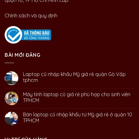
quận 10, TP Hồ Chí Minh cấp.
Chính sách và quy định
BÀI MỚI ĐĂNG
Laptop cũ nhập khẩu Mỹ giá rẻ quận Gò Vấp
tphcm
Máy tính laptop cũ giá rẻ phù hợp cho sinh viên
TPHCM
Bán laptop cũ nhập khẩu từ Mỹ giá rẻ ở quận 10
TPHCM