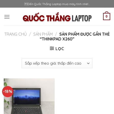
Skip
Đến Quốc Thắng Laptop mua máy tính nhé!...
to
content
0
TRANG CHỦ
/
SẢN PHẨM
/
SẢN PHẨM ĐƯỢC GẮN THẺ
“THINKPAD X260”
LỌC
-18%