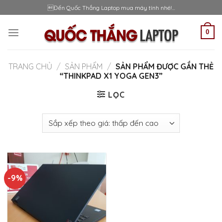
Skip
Đến Quốc Thắng Laptop mua máy tính nhé!...
to
content
0
TRANG CHỦ
/
SẢN PHẨM
/
SẢN PHẨM ĐƯỢC GẮN THẺ
“THINKPAD X1 YOGA GEN3”
LỌC
-9%