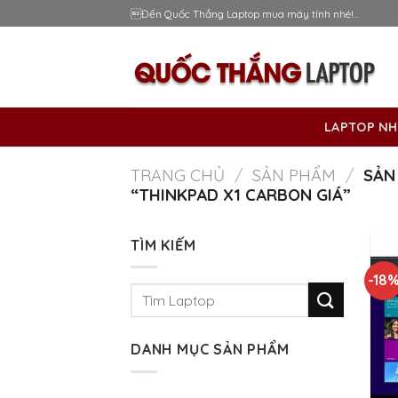
Skip
Đến Quốc Thắng Laptop mua máy tính nhé!...
to
content
LAPTOP NH
TRANG CHỦ
/
SẢN PHẨM
/
SẢN
“THINKPAD X1 CARBON GIÁ”
TÌM KIẾM
-18
Tìm
kiếm:
DANH MỤC SẢN PHẨM