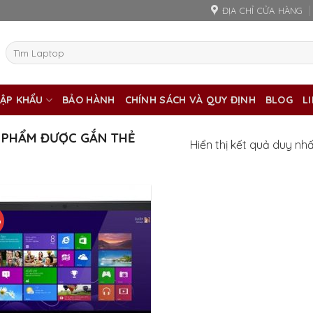
ĐỊA CHỈ CỬA HÀNG
Tìm
kiếm:
ẬP KHẨU
BẢO HÀNH
CHÍNH SÁCH VÀ QUY ĐỊNH
BLOG
L
 PHẨM ĐƯỢC GẮN THẺ
Hiển thị kết quả duy nh
%