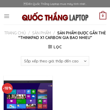
Skip
Đến Quốc Thắng Laptop mua máy tính nhé!...
to
content
0
TRANG CHỦ
/
SẢN PHẨM
/
SẢN PHẨM ĐƯỢC GẮN THẺ
“THINKPAD X1 CARBON GIA BAO NHIEU”
LỌC
-18%