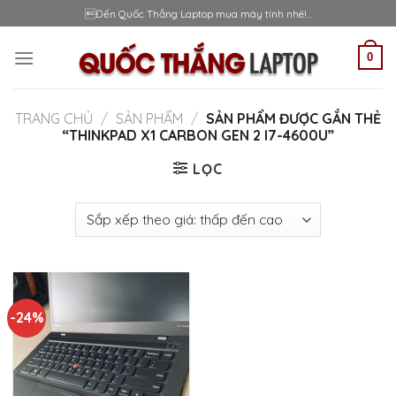
Skip
Đến Quốc Thắng Laptop mua máy tính nhé!...
to
content
0
TRANG CHỦ
/
SẢN PHẨM
/
SẢN PHẨM ĐƯỢC GẮN THẺ
“THINKPAD X1 CARBON GEN 2 I7-4600U”
LỌC
-24%