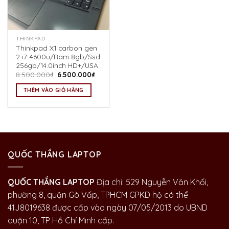
THINKPAD
Thinkpad X1 carbon gen
2 i7-4600u/Ram 8gb/Ssd
256gb/14.0inch HD+/USA
Giá
Giá
8.500.000
₫
6.500.000
₫
gốc
hiện
là:
tại
THÊM VÀO GIỎ HÀNG
8.500.000₫.
là:
6.500.000₫.
QUỐC THẮNG LAPTOP
QUỐC THẮNG LAPTOP
Địa chỉ: 529 Nguyễn Văn Khối,
phường 8, quận Gò Vấp, TPHCM GPKD hộ cá thể
41J8019638 được cấp vào ngày 07/05/2013 do UBND
quận 10, TP Hồ Chí Minh cấp.