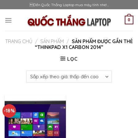
Skip
Đến Quốc Thắng Laptop mua máy tính nhé!...
to
content
0
TRANG CHỦ
/
SẢN PHẨM
/
SẢN PHẨM ĐƯỢC GẮN THẺ
“THINKPAD X1 CARBON 2014”
LỌC
-18%