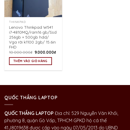
THINKPAD
Lenovo Thinkpad W541
i7-4810MQ/ram16 gb/Ssd
256gb + 500gb hdd/
Vga rời k1100 2gb/ 15.6in
FHD
Giá
Giá
10.000.000
₫
9.000.000
₫
gốc
hiện
là:
tại
THÊM VÀO GIỎ HÀNG
10.000.000₫.
là:
9.000.000₫.
QUỐC THẮNG LAPTOP
QUỐC THẮNG LAPTOP
Địa chỉ: 529 Nguyễn Văn Khối,
phường 8, quận Gò Vấp, TPHCM GPKD hộ cá thể
41J8019638 được cấp vào ngày 07/05/2013 do UBND