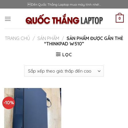
Skip
Đến Quốc Thắng Laptop mua máy tính nhé!...
to
content
0
TRANG CHỦ
/
SẢN PHẨM
/
SẢN PHẨM ĐƯỢC GẮN THẺ
“THINKPAD W510”
LỌC
-10%