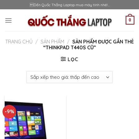
Skip
Đến Quốc Thắng Laptop mua máy tính nhé!...
to
content
0
TRANG CHỦ
/
SẢN PHẨM
/
SẢN PHẨM ĐƯỢC GẮN THẺ
“THINKPAD T440S CŨ”
LỌC
-9%