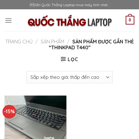
Skip
Đến Quốc Thắng Laptop mua máy tính nhé!...
to
content
0
TRANG CHỦ
/
SẢN PHẨM
/
SẢN PHẨM ĐƯỢC GẮN THẺ
“THINKPAD T440”
LỌC
-15%