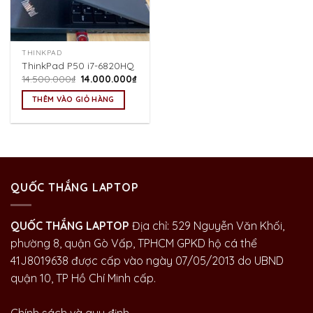
THINKPAD
ThinkPad P50 i7-6820HQ
Giá
Giá
14.500.000
₫
14.000.000
₫
gốc
hiện
là:
tại
THÊM VÀO GIỎ HÀNG
14.500.000₫.
là:
14.000.000₫.
QUỐC THẮNG LAPTOP
QUỐC THẮNG LAPTOP
Địa chỉ: 529 Nguyễn Văn Khối,
phường 8, quận Gò Vấp, TPHCM GPKD hộ cá thể
41J8019638 được cấp vào ngày 07/05/2013 do UBND
quận 10, TP Hồ Chí Minh cấp.
Chính sách và quy định