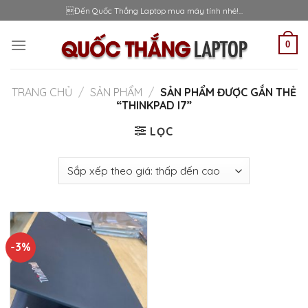
Skip
Đến Quốc Thắng Laptop mua máy tính nhé!...
to
content
0
TRANG CHỦ
/
SẢN PHẨM
/
SẢN PHẨM ĐƯỢC GẮN THẺ
“THINKPAD I7”
LỌC
-3%