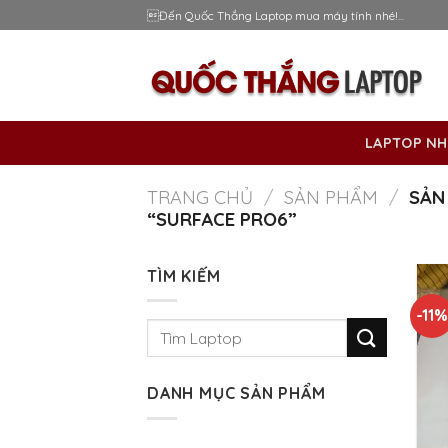
Skip
Đến Quốc Thắng Laptop mua máy tính nhé!...
to
content
LAPTOP NH
TRANG CHỦ
/
SẢN PHẨM
/
SẢN
“SURFACE PRO6”
TÌM KIẾM
-11
Tìm
kiếm:
DANH MỤC SẢN PHẨM