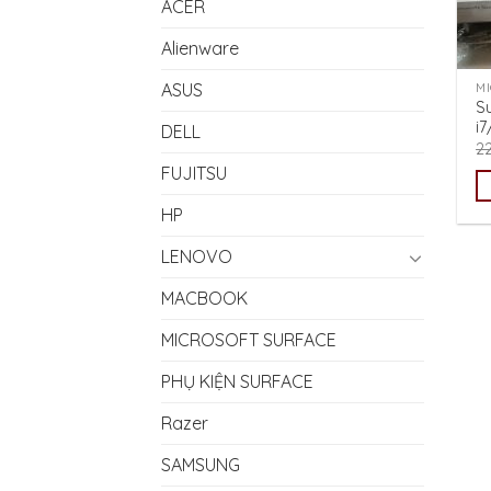
ACER
Alienware
ASUS
M
S
i
DELL
2
FUJITSU
HP
LENOVO
MACBOOK
MICROSOFT SURFACE
PHỤ KIỆN SURFACE
Razer
SAMSUNG