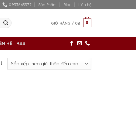
0933663377
Sản Phẩm
Blog
Liên hệ
0
GIỎ HÀNG /
0
₫
IÊN HỆ
RSS
ất