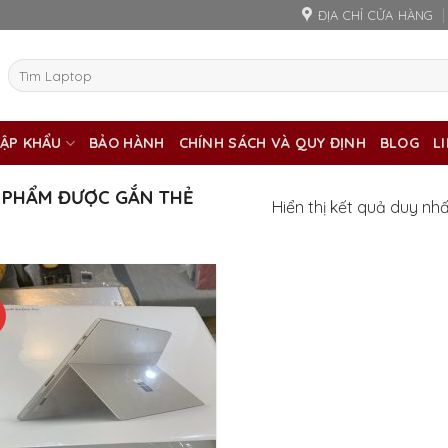
ĐỊA CHỈ CỬA HÀNG
Tìm
kiếm:
ẬP KHẨU
BẢO HÀNH
CHÍNH SÁCH VÀ QUY ĐỊNH
BLOG
L
 PHẨM ĐƯỢC GẮN THẺ
Hiển thị kết quả duy nh
%