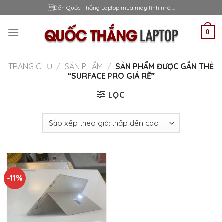
Skip
Đến Quốc Thắng Laptop mua máy tính nhé!...
to
content
0
TRANG CHỦ
/
SẢN PHẨM
/
SẢN PHẨM ĐƯỢC GẮN THẺ
“SURFACE PRO GIÁ RẼ”
LỌC
-11%