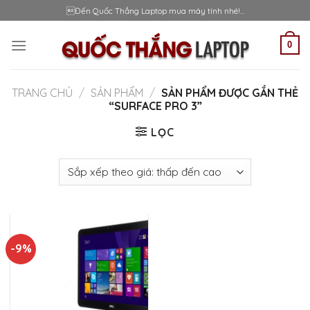
Skip
Đến Quốc Thắng Laptop mua máy tính nhé!...
to
content
0
TRANG CHỦ
/
SẢN PHẨM
/
SẢN PHẨM ĐƯỢC GẮN THẺ
“SURFACE PRO 3”
LỌC
-9%