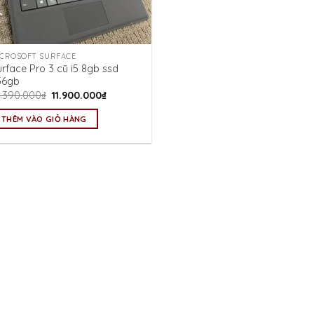
ICROSOFT SURFACE
rface Pro 3 cũ i5 8gb ssd
56gb
Giá
Giá
3.390.000
₫
11.900.000
₫
gốc
hiện
là:
tại
THÊM VÀO GIỎ HÀNG
13.390.000₫.
là:
11.900.000₫.