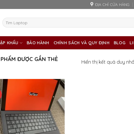
ĐỊA CHỈ CỬA HÀNG
Tìm
kiếm:
ẬP KHẨU
BẢO HÀNH
CHÍNH SÁCH VÀ QUY ĐỊNH
BLOG
L
 PHẨM ĐƯỢC GẮN THẺ
Hiển thị kết quả duy nh
%