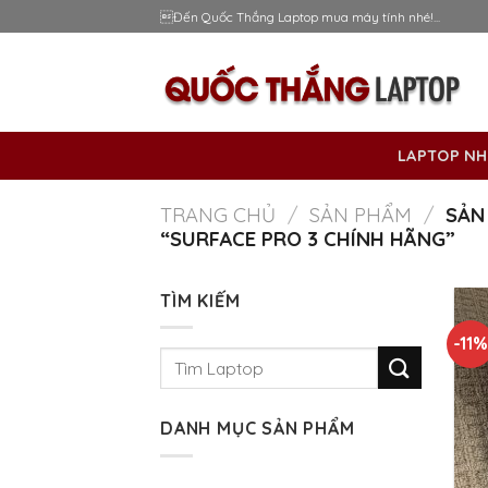
Skip
Đến Quốc Thắng Laptop mua máy tính nhé!...
to
content
LAPTOP NH
TRANG CHỦ
/
SẢN PHẨM
/
SẢN
“SURFACE PRO 3 CHÍNH HÃNG”
TÌM KIẾM
-11
Tìm
kiếm:
DANH MỤC SẢN PHẨM