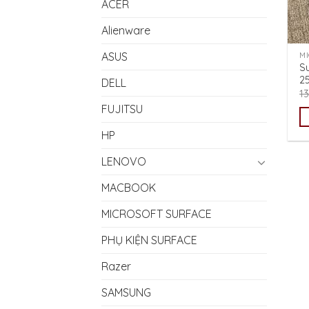
ACER
Alienware
ASUS
M
Su
2
DELL
1
FUJITSU
HP
LENOVO
MACBOOK
MICROSOFT SURFACE
PHỤ KIỆN SURFACE
Razer
SAMSUNG