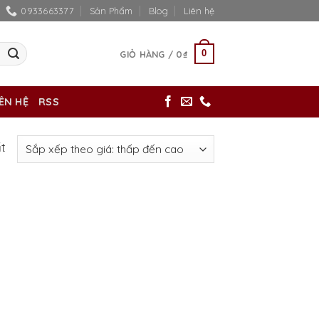
0933663377
Sản Phẩm
Blog
Liên hệ
0
GIỎ HÀNG /
0
₫
IÊN HỆ
RSS
ất