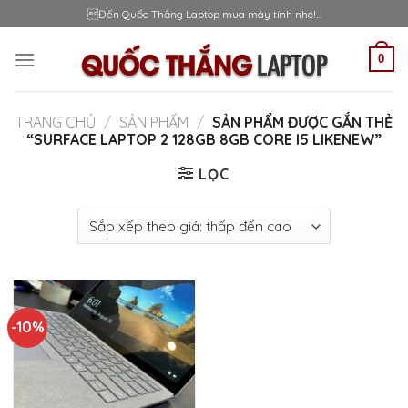
Skip
Đến Quốc Thắng Laptop mua máy tính nhé!...
to
content
0
TRANG CHỦ
/
SẢN PHẨM
/
SẢN PHẨM ĐƯỢC GẮN THẺ
“SURFACE LAPTOP 2 128GB 8GB CORE I5 LIKENEW”
LỌC
-10%