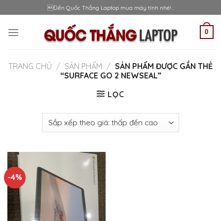
Skip
Đến Quốc Thắng Laptop mua máy tính nhé!...
to
content
0
TRANG CHỦ
/
SẢN PHẨM
/
SẢN PHẨM ĐƯỢC GẮN THẺ
“SURFACE GO 2 NEWSEAL”
LỌC
-4%