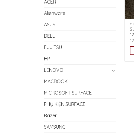
ACER
Alienware
ASUS
M
S
1
DELL
1
FUJITSU
HP
LENOVO
MACBOOK
MICROSOFT SURFACE
PHỤ KIỆN SURFACE
Razer
SAMSUNG