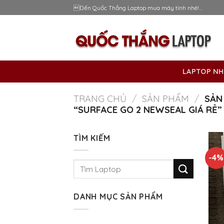
Skip
Đến Quốc Thắng Laptop mua máy tính nhé!...
to
content
LAPTOP NH
TRANG CHỦ
/
SẢN PHẨM
/
SẢN
“SURFACE GO 2 NEWSEAL GIÁ RẺ”
TÌM KIẾM
-4%
Tìm
kiếm:
DANH MỤC SẢN PHẨM