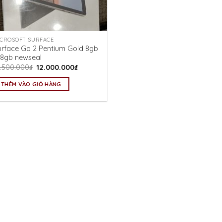
ICROSOFT SURFACE
urface Go 2 Pentium Gold 8gb
28gb newseal
Giá
Giá
2.500.000
₫
12.000.000
₫
gốc
hiện
là:
tại
THÊM VÀO GIỎ HÀNG
12.500.000₫.
là:
12.000.000₫.