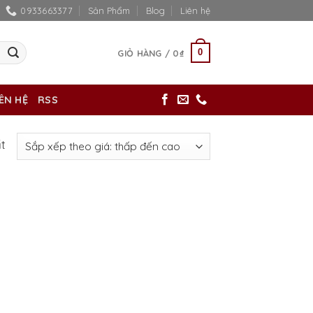
0933663377
Sản Phẩm
Blog
Liên hệ
0
GIỎ HÀNG /
0
₫
IÊN HỆ
RSS
ất