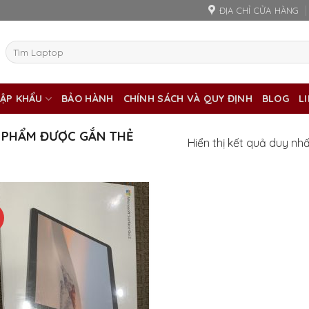
ĐỊA CHỈ CỬA HÀNG
Tìm
kiếm:
ẬP KHẨU
BẢO HÀNH
CHÍNH SÁCH VÀ QUY ĐỊNH
BLOG
L
 PHẨM ĐƯỢC GẮN THẺ
Hiển thị kết quả duy nh