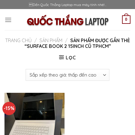
Skip
Đến Quốc Thắng Laptop mua máy tính nhé!...
to
content
0
TRANG CHỦ
/
SẢN PHẨM
/
SẢN PHẨM ĐƯỢC GẮN THẺ
“SURFACE BOOK 2 15INCH CŨ TPHCM”
LỌC
-15%