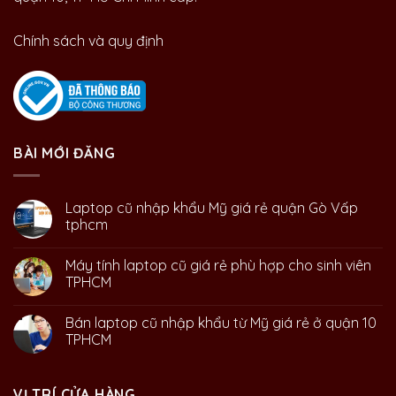
Chính sách và quy định
BÀI MỚI ĐĂNG
Laptop cũ nhập khẩu Mỹ giá rẻ quận Gò Vấp
tphcm
Máy tính laptop cũ giá rẻ phù hợp cho sinh viên
TPHCM
Bán laptop cũ nhập khẩu từ Mỹ giá rẻ ở quận 10
TPHCM
VỊ TRÍ CỬA HÀNG