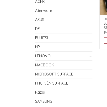
ACER
Alienware
ASUS
M
S
S
DELL
1
FUJITSU
HP
LENOVO
MACBOOK
MICROSOFT SURFACE
PHỤ KIỆN SURFACE
Razer
SAMSUNG