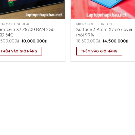
ICROSOFT SURFACE
MICROSOFT SURFACE
urface 3 X7 Z8700 RAM 2Gb
Surface 3 Atom X7 có cover
SD 64G
mới 99%
Giá
Giá
Giá
Giá
1.500.000
₫
10.000.000
₫
18.600.000
₫
14.500.000
₫
gốc
hiện
gốc
hiệ
là:
tại
là:
tại
THÊM VÀO GIỎ HÀNG
THÊM VÀO GIỎ HÀNG
11.500.000₫.
là:
18.600.000₫.
là:
10.000.000₫.
14.