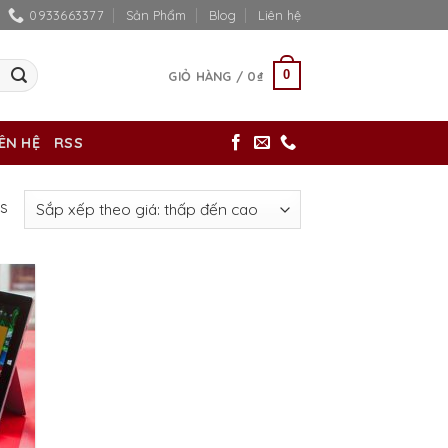
0933663377
Sản Phẩm
Blog
Liên hệ
0
GIỎ HÀNG /
0
₫
IÊN HỆ
RSS
ts