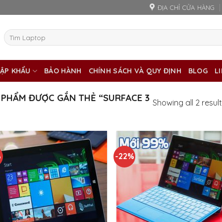
ĐỊA CHỈ CỬA HÀNG
Tìm
kiếm:
ẬP KHẨU
BẢO HÀNH
CHÍNH SÁCH VÀ QUY ĐỊNH
BLOG
L
PHẨM ĐƯỢC GẮN THẺ “SURFACE 3
Showing all 2 resul
%
-22%