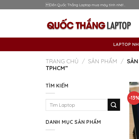
Skip
Đến Quốc Thắng Laptop mua máy tính nhé!...
to
content
LAPTOP NH
TRANG CHỦ
/
SẢN PHẨM
/
SẢN 
TPHCM”
TÌM KIẾM
-13
Tìm
kiếm:
DANH MỤC SẢN PHẨM